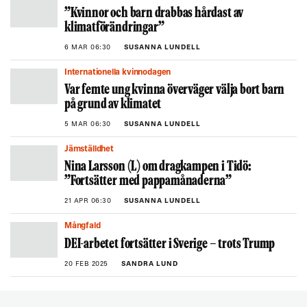
”Kvinnor och barn drabbas hårdast av
klimatförändringar”
6 MAR 06:30
SUSANNA LUNDELL
Internationella kvinnodagen
Var femte ung kvinna överväger välja bort barn
på grund av klimatet
5 MAR 06:30
SUSANNA LUNDELL
Jämställdhet
Nina Larsson (L) om dragkampen i Tidö:
”Fortsätter med pappamånaderna”
21 APR 06:30
SUSANNA LUNDELL
Mångfald
DEI-arbetet fortsätter i Sverige – trots Trump
20 FEB 2025
SANDRA LUND