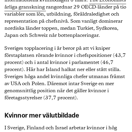
internationella kvinnodagen 8 mars.
The Economists
årliga granskning
rangordnar 29 OECD-länder på tio
variabler som lön, utbildning, föräldraledighet och
representation på chefsnivå. Som vanligt dominerar
nordiska länder toppen, medan Turkiet, Sydkorea,
Japan och Schweiz når bottenplaceringar.
Sveriges topplacering i år beror på att vi kniper
förstaplatsen rörande kvinnor i chefspositioner (43,7
procent) och i antal kvinnor i parlamentet (46,7
procent). Här har Island halkat ner eller stått stilla.
Sveriges höga andel kvinnliga chefer utmanas främst
av USA och Polen. Däremot intar Sverige en mer
genomsnittlig position när det gäller kvinnor i
företagsstyrelser (37,7 procent).
Kvinnor mer välutbildade
I Sverige, Finland och Israel arbetar kvinnor i hög