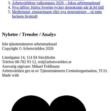
Arbetsvärldens valkompass 2026 – fokus arbetsmarknad
Nya siffror: Halva Sverige tycker demokratin går åt fel håll
Medlemstal, engagemang eller nya generationer – så mäts
fackens livskraft
Nyheter / Trender / Analys
från tjänstemännens arbetsmarknad
Copyright
©
Arbetsvärlden 2026
Linnégatan 14, 114 94 Stockholm
Telefon 08-782 93 12, red@arbetsvarlden.se
Ansvarig utgivare: Mikael Feldbaum
Arbetsvärlden ges ut av Tjänstemännens Centralorganisation, TCO.
Made with