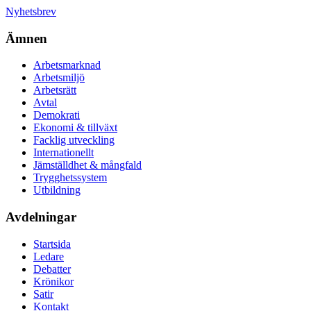
Nyhetsbrev
Ämnen
Arbetsmarknad
Arbetsmiljö
Arbetsrätt
Avtal
Demokrati
Ekonomi & tillväxt
Facklig utveckling
Internationellt
Jämställdhet & mångfald
Trygghetssystem
Utbildning
Avdelningar
Startsida
Ledare
Debatter
Krönikor
Satir
Kontakt