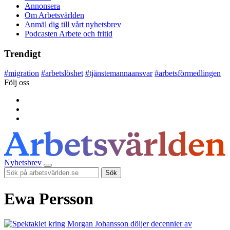
Annonsera
Om Arbetsvärlden
Anmäl dig till vårt nyhetsbrev
Podcasten Arbete och fritid
Trendigt
#
migration
#
arbetslöshet
#
tjänstemannaansvar
#
arbetsförmedlingen
Följ oss
Nyhetsbrev
Sök
Ewa Persson