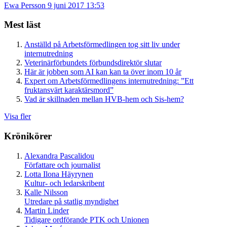
Ewa Persson
9 juni 2017 13:53
Mest läst
Anställd på Arbetsförmedlingen tog sitt liv under
internutredning
Veterinärförbundets förbundsdirektör slutar
Här är jobben som AI kan kan ta över inom 10 år
Expert om Arbetsförmedlingens internutredning: ”Ett
fruktansvärt karaktärsmord”
Vad är skillnaden mellan HVB-hem och Sis-hem?
Visa fler
Krönikörer
Alexandra Pascalidou
Författare och journalist
Lotta Ilona Häyrynen
Kultur- och ledarskribent
Kalle Nilsson
Utredare på statlig myndighet
Martin Linder
Tidigare ordförande PTK och Unionen