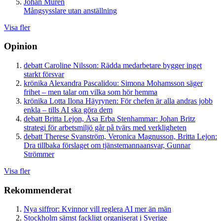
Johan Murén
Mångsysslare utan anställning
Visa fler
Opinion
debatt
Caroline Nilsson:
Rädda medarbetare bygger inget
starkt försvar
krönika
Alexandra Pascalidou:
Simona Mohamsson säger
frihet – men talar om vilka som hör hemma
krönika
Lotta Ilona Häyrynen:
För chefen är alla andras jobb
enkla – tills AI ska göra dem
debatt
Britta Lejon, Åsa Erba Stenhammar:
Johan Britz
strategi för arbetsmiljö går på tvärs med verkligheten
debatt
Therese Svanström, Veronica Magnusson, Britta Lejon:
Dra tillbaka förslaget om tjänstemannaansvar, Gunnar
Strömmer
Visa fler
Rekommenderat
Nya siffror: Kvinnor vill reglera AI mer än män
Stockholm sämst fackligt organiserat i Sverige