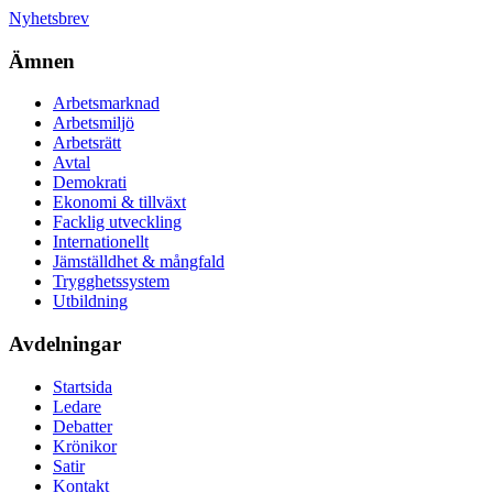
Nyhetsbrev
Ämnen
Arbetsmarknad
Arbetsmiljö
Arbetsrätt
Avtal
Demokrati
Ekonomi & tillväxt
Facklig utveckling
Internationellt
Jämställdhet & mångfald
Trygghetssystem
Utbildning
Avdelningar
Startsida
Ledare
Debatter
Krönikor
Satir
Kontakt