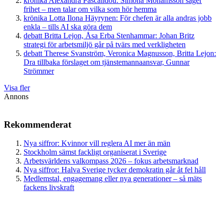
krönika
Alexandra Pascalidou:
Simona Mohamsson säger
frihet – men talar om vilka som hör hemma
krönika
Lotta Ilona Häyrynen:
För chefen är alla andras jobb
enkla – tills AI ska göra dem
debatt
Britta Lejon, Åsa Erba Stenhammar:
Johan Britz
strategi för arbetsmiljö går på tvärs med verkligheten
debatt
Therese Svanström, Veronica Magnusson, Britta Lejon:
Dra tillbaka förslaget om tjänstemannaansvar, Gunnar
Strömmer
Visa fler
Annons
Rekommenderat
Nya siffror: Kvinnor vill reglera AI mer än män
Stockholm sämst fackligt organiserat i Sverige
Arbetsvärldens valkompass 2026 – fokus arbetsmarknad
Nya siffror: Halva Sverige tycker demokratin går åt fel håll
Medlemstal, engagemang eller nya generationer – så mäts
fackens livskraft