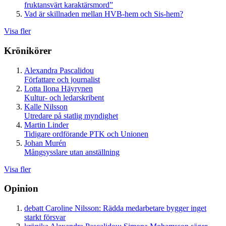
fruktansvärt karaktärsmord”
Vad är skillnaden mellan HVB-hem och Sis-hem?
Visa fler
Krönikörer
Alexandra Pascalidou
Författare och journalist
Lotta Ilona Häyrynen
Kultur- och ledarskribent
Kalle Nilsson
Utredare på statlig myndighet
Martin Linder
Tidigare ordförande PTK och Unionen
Johan Murén
Mångsysslare utan anställning
Visa fler
Opinion
debatt
Caroline Nilsson:
Rädda medarbetare bygger inget
starkt försvar