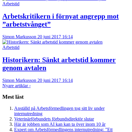
Arbetstid
Arbetskritikern i förnyat angrepp mot
”arbetstvånget”
Simon Markusson
20 juni 2017 16:14
Arbetstid
Historikern: Sänkt arbetstid kommer
genom avtalen
Simon Markusson
20 juni 2017 16:14
Nyare artiklar
›
Mest läst
Anställd på Arbetsförmedlingen tog sitt liv under
internutredning
Veterinärförbundets förbundsdirektör slutar
Här är jobben som AI kan kan ta över inom 10 år
Expert om Arbetsförmedlingens internutredning: ”Ett