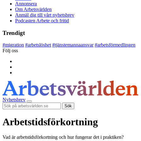
Annonsera
Om Arbetsvärlden
Anmäl dig till vårt nyhetsbrev
Podcasten Arbete och fritid
Trendigt
#
migration
#
arbetslöshet
#
tjänstemannaansvar
#
arbetsförmedlingen
Följ oss
Nyhetsbrev
Sök
Arbetstidsförkortning
Vad är arbetstidsförkortning och hur fungerar det i praktiken?