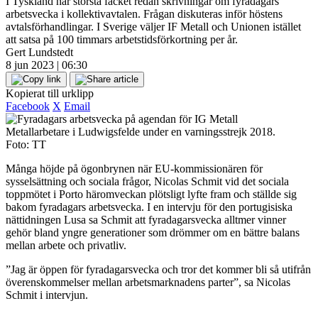
I Tyskland har största facket redan skrivningar om fyradagars
arbetsvecka i kollektivavtalen. Frågan diskuteras inför höstens
avtalsförhandlingar. I Sverige väljer IF Metall och Unionen istället
att satsa på 100 timmars arbetstidsförkortning per år.
Gert Lundstedt
8 jun 2023 | 06:30
Kopierat till urklipp
Facebook
X
Email
Metallarbetare i Ludwigsfelde under en varningsstrejk 2018.
Foto: TT
Många höjde på ögonbrynen när EU-kommissionären för
sysselsättning och sociala frågor, Nicolas Schmit vid det sociala
toppmötet i Porto häromveckan plötsligt lyfte fram och ställde sig
bakom fyradagars arbetsvecka. I en intervju för den portugisiska
nättidningen Lusa sa Schmit att fyradagarsvecka alltmer vinner
gehör bland yngre generationer som drömmer om en bättre balans
mellan arbete och privatliv.
”Jag är öppen för fyradagarsvecka och tror det kommer bli så utifrån
överenskommelser mellan arbetsmarknadens parter”, sa Nicolas
Schmit i intervjun.