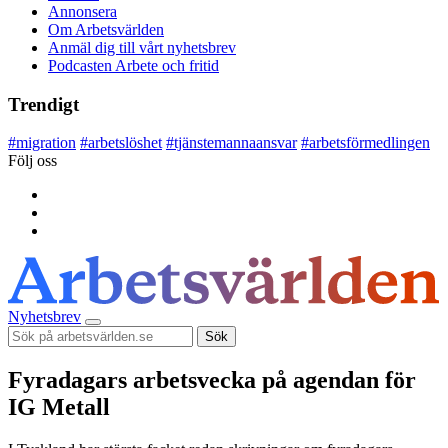
Annonsera
Om Arbetsvärlden
Anmäl dig till vårt nyhetsbrev
Podcasten Arbete och fritid
Trendigt
#
migration
#
arbetslöshet
#
tjänstemannaansvar
#
arbetsförmedlingen
Följ oss
Nyhetsbrev
Sök
Fyradagars arbetsvecka på agendan för
IG Metall