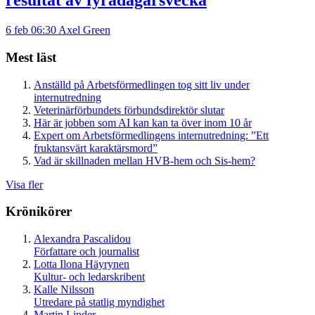
resultat av fyradagarsvecka
6 feb 06:30
Axel Green
Mest läst
Anställd på Arbetsförmedlingen tog sitt liv under
internutredning
Veterinärförbundets förbundsdirektör slutar
Här är jobben som AI kan kan ta över inom 10 år
Expert om Arbetsförmedlingens internutredning: ”Ett
fruktansvärt karaktärsmord”
Vad är skillnaden mellan HVB-hem och Sis-hem?
Visa fler
Krönikörer
Alexandra Pascalidou
Författare och journalist
Lotta Ilona Häyrynen
Kultur- och ledarskribent
Kalle Nilsson
Utredare på statlig myndighet
Martin Linder