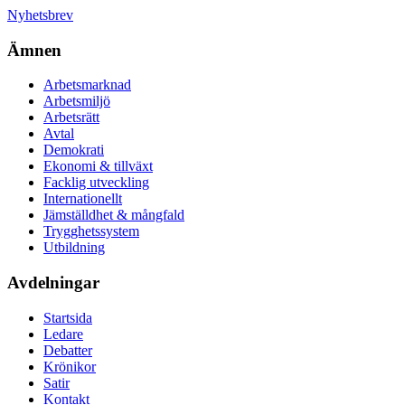
Nyhetsbrev
Ämnen
Arbetsmarknad
Arbetsmiljö
Arbetsrätt
Avtal
Demokrati
Ekonomi & tillväxt
Facklig utveckling
Internationellt
Jämställdhet & mångfald
Trygghetssystem
Utbildning
Avdelningar
Startsida
Ledare
Debatter
Krönikor
Satir
Kontakt