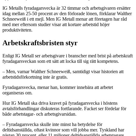
IG Metalls fyradagarsvecka är 32 timmar och arbetsgivaren ersätter
idag mellan 25-50 procent av den förlorade lönen, förklarar Walther
Schneeweiß i ett mejl. Men IG Metall menar att företagen har råd
med mer eftersom studier visar att kortare arbetstid höjer
produktiviteten.
Arbetskraftsbristen styr
Enligt IG Metall ser arbetsgivare i branscher med brist på arbetskraft
fyradagarsveckan som ett sätt att locka till sig rätt kompetens.
– Men, varnar Walther Schneeweiß, samtidigt visar historien att
arbetstidsförkortning inte är gratis.
Fyradagarsvecka, menar han, kommer innebära att arbetet
organiseras om.
Hur IG Metall ska driva kravet på fyradagarsvecka i höstens
avtalsförhandlingar diskuteras fortfarande. Facket ser fördelar för
både arbetstagar- och arbetsgivarsidan.
– Fyradagarsvecka skulle inte minst ha betydelse för
deltidsanställda, oftast kvinnor som vill jobba mer. Tyskland har
nästan 30 procent, eller 11 miljoner deltidsanställda arbetstagare,