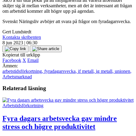
Saco å sin sida pekar på att möjligheterna att variera arbetstider
skiljer sig åt mellan verksamheter, men att det är intressant att frågan
om arbetstid kommer allt högre upp på agendan.
Svenskt Näringsliv avböjer att svara på frågor om fyradagarsvecka.
Gert Lundstedt
Kontakta skribenten
8 jun 2023 | 06:30
Kopierat till urklipp
Facebook
X
Email
Ämnen:
arbetstidsförkortning
,
fyradagarsvecka
,
if metall
,
ig metall
,
unionen
,
Arbetsmarknad
Relaterad läsning
Arbetstidsförkortning
Fyra dagars arbetsvecka gav mindre
stress och högre produktivitet