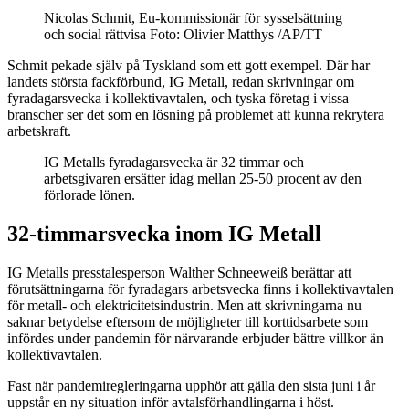
Nicolas Schmit, Eu-kommissionär för sysselsättning
och social rättvisa Foto: Olivier Matthys /AP/TT
Schmit pekade själv på Tyskland som ett gott exempel. Där har
landets största fackförbund, IG Metall, redan skrivningar om
fyradagarsvecka i kollektivavtalen, och tyska företag i vissa
branscher ser det som en lösning på problemet att kunna rekrytera
arbetskraft.
IG Metalls fyradagarsvecka är 32 timmar och
arbetsgivaren ersätter idag mellan 25-50 procent av den
förlorade lönen.
32-timmarsvecka inom IG Metall
IG Metalls presstalesperson Walther Schneeweiß berättar att
förutsättningarna för fyradagars arbetsvecka finns i kollektivavtalen
för metall- och elektricitetsindustrin. Men att skrivningarna nu
saknar betydelse eftersom de möjligheter till korttidsarbete som
infördes under pandemin för närvarande erbjuder bättre villkor än
kollektivavtalen.
Fast när pandemiregleringarna upphör att gälla den sista juni i år
uppstår en ny situation inför avtalsförhandlingarna i höst.