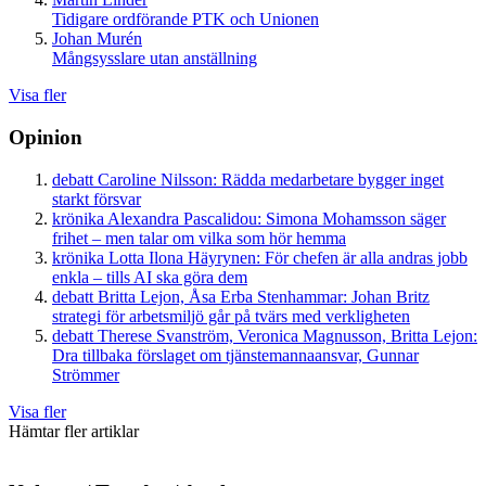
Tidigare ordförande PTK och Unionen
Johan Murén
Mångsysslare utan anställning
Visa fler
Opinion
debatt
Caroline Nilsson:
Rädda medarbetare bygger inget
starkt försvar
krönika
Alexandra Pascalidou:
Simona Mohamsson säger
frihet – men talar om vilka som hör hemma
krönika
Lotta Ilona Häyrynen:
För chefen är alla andras jobb
enkla – tills AI ska göra dem
debatt
Britta Lejon, Åsa Erba Stenhammar:
Johan Britz
strategi för arbetsmiljö går på tvärs med verkligheten
debatt
Therese Svanström, Veronica Magnusson, Britta Lejon:
Dra tillbaka förslaget om tjänstemannaansvar, Gunnar
Strömmer
Visa fler
Hämtar fler artiklar