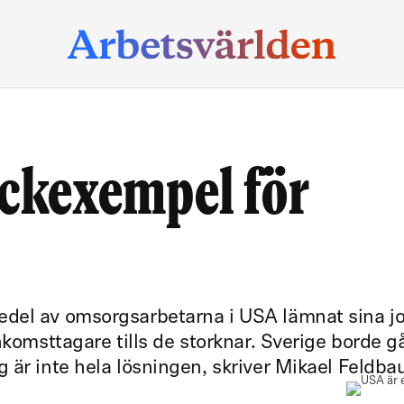
äckexempel för
del av omsorgsarbetarna i USA lämnat sina jo
nkomsttagare tills de storknar. Sverige borde g
 är inte hela lösningen, skriver Mikael Feldba