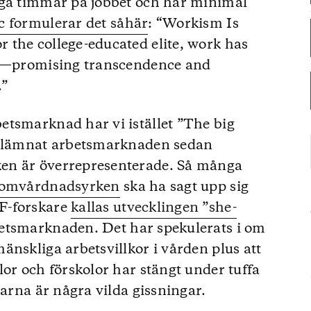
nga timmar på jobbet och har minimal
c formulerar det såhär
: “Workism Is
 the college-educated elite, work has
ty—promising transcendence and
.”
etsmarknad har vi istället ”The big
ar lämnat arbetsmarknaden sedan
en är överrepresenterade. Så många
i omvårdnadsyrken
ska ha sagt upp sig
F-forskare
kallas utvecklingen ”she-
etsmarknaden. Det har spekulerats i om
änskliga arbetsvillkor i vården plus att
lor och förskolor har stängt under tuffa
garna är några vilda gissningar.