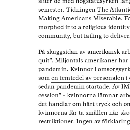
sliter de med högstatusyrken lå
semester. Tidningen
The Atlanti
Making Americans Miserable. For
morphed into a religious identi
community, but failing to deliver
På skuggsidan av amerikansk arb
quit”. Miljontals amerikaner h
pandemin. Kvinnor i omsorgsyrk
som
en femtedel av personalen 
sedan pandemin startade. Av IM
cession”
– kvinnorna lämnar arb
det handlar om hårt tryck och om
kvinnorna får ta smällen när sko
restriktioner. Ingen av förklarin