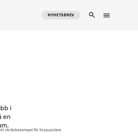
NYHETSBREV
SÖK
bb i
å en
um.