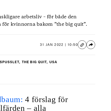
nskligare arbetsliv – för både den
h för kvinnorna bakom ”the big quit”.
31 JAN 2022 | 10:50
VSPUSSLET
,
THE BIG QUIT
,
USA
dbaum:
4 förslag för
lfärden – alla