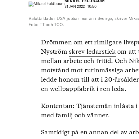
MIKAEL FELDBAUM
31 JAN 2022 | 10:50
Välutbildade i USA jobbar mer än i Sveirge, skriver Mik
Foto: TT och TCO.
Drömmen om ett rimligare livspu
Nyström
skrev ledarstick
om att 
mellan arbete och fritid. Och Ni
motstånd mot rutinmässiga arbet
ledde honom till att i 20-årsålde
en wellpappfabrik i ren leda.
Kontentan: Tjänstemän inlåsta i o
med familj och vänner.
Samtidigt på en annan del av arbe