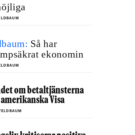
möjliga
FELDBAUM
dbaum:
Så har
umpsäkrat ekonomin
FELDBAUM
det om betaltjänsterna
amerikanska Visa
 FELDBAUM