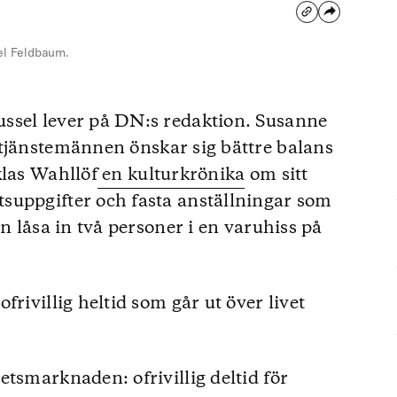
ael Feldbaum.
ssel lever på DN:s redaktion. Susanne
tjänstemännen önskar sig bättre balans
klas Wahllöf
en kulturkrönika
om sitt
suppgifter och fasta anställningar som
rn låsa in två personer i en varuhiss på
frivillig heltid som går ut över livet
tsmarknaden: ofrivillig deltid för