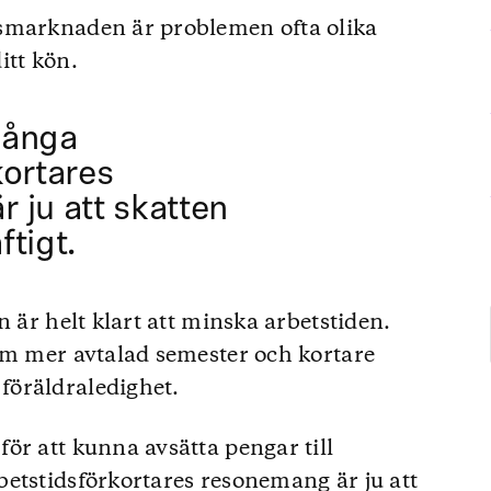
smarknaden är problemen ofta olika
itt kön.
många
kortares
 ju att skatten
tigt.
n är helt klart att minska arbetstiden.
om mer avtalad semester och kortare
föräldraledighet.
ör att kunna avsätta pengar till
etstidsförkortares resonemang är ju att