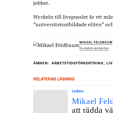
jobbet.
Nyckeln till livspusslet är ett mä
”universitetsutbildade eliten” oc
MIKAEL FELDBAUM
Kontakta skribenten
ÄMNEN:
ARBETSTIDSFÖRKORTNING
,
LI
RELATERAD LÄSNING
Ledare
Mikael Fel
att rädda vä