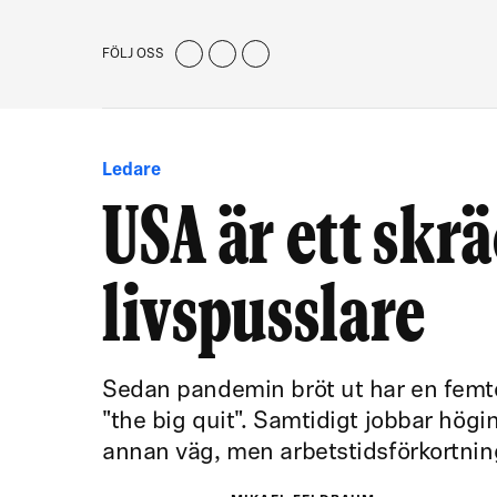
FÖLJ OSS
Ledare
USA är ett skr
livspusslare
Sedan pandemin bröt ut har en femte
"the big quit". Samtidigt jobbar högi
annan väg, men arbetstidsförkortning