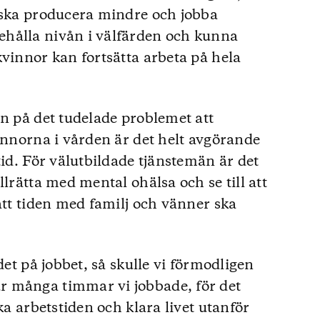
 ska producera mindre och jobba
hålla nivån i välfärden och kunna
kvinnor kan fortsätta arbeta på hela
en på det tudelade problemet att
vinnorna i vården är det helt avgörande
tid. För välutbildade tjänstemän är det
llrätta med mental ohälsa och se till att
att tiden med familj och vänner ska
det på jobbet, så skulle vi förmodligen
r många timmar vi jobbade, för det
ka arbetstiden och klara livet utanför