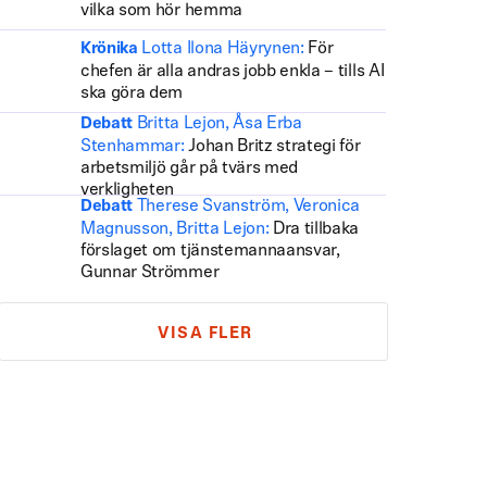
vilka som hör hemma
Lotta Ilona Häyrynen:
För
Krönika
chefen är alla andras jobb enkla – tills AI
ska göra dem
Britta Lejon, Åsa Erba
Debatt
Stenhammar:
Johan Britz strategi för
arbetsmiljö går på tvärs med
verkligheten
Therese Svanström, Veronica
Debatt
Magnusson, Britta Lejon:
Dra tillbaka
förslaget om tjänstemannaansvar,
Gunnar Strömmer
VISA FLER