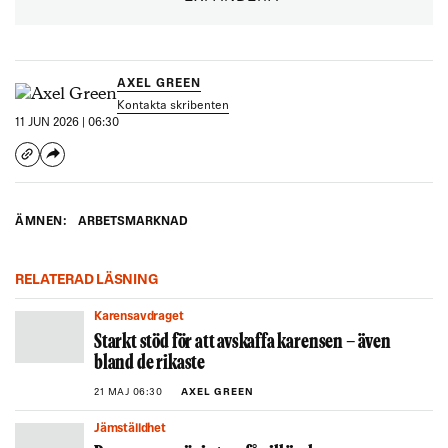
målpopulationen (18-84 år).
Frågorna som ställdes var:
AXEL GREEN
"Strejker är ovanligare i Sverige jämfört med i våra nordiska
Kontakta skribenten
grannländer. Anser du att Sverige borde begränsa eller utöka
11 JUN 2026 | 06:30
strejkrätten?"
"Teslastrejken är inne på sitt tredje år. Anser du att strejkrätten bör
begränsas för att hindra att andra företag deltar i blockaden?"
ÄMNEN:
ARBETSMARKNAD
RELATERAD LÄSNING
Karensavdraget
Starkt stöd för att avskaffa karensen – även
bland de rikaste
21 MAJ 06:30
AXEL GREEN
Jämställdhet