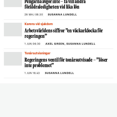
Pengarna avgör inte – få vill ändra
föräldraledigheten vid lika lön
26 MAJ 06:30
SUSANNA LUNDELL
Karens vid sjukdom
Arbetsvärldens siffror ”en väckarklocka för
regeringen”
1 JUN 06:30
AXEL GREEN, SUSANNA LUNDELL
Tonårsutvisningar
Regeringens ventil för tonårsutvisade – ”löser
inte problemet”
1 JUN 16:43
SUSANNA LUNDELL