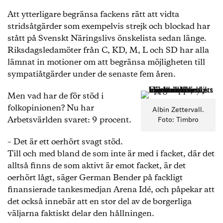
Att ytterligare begränsa fackens rätt att vidta
stridsåtgärder som exempelvis strejk och blockad har
stått på Svenskt Näringslivs önskelista sedan länge.
Riksdagsledamöter från C, KD, M, L och SD har alla
lämnat in motioner om att begränsa möjligheten till
sympatiåtgärder under de senaste fem åren.
Men vad har de för stöd i
folkopinionen? Nu har
Albin Zettervall.
Arbetsvärlden svaret: 9 procent.
Foto: Timbro
– Det är ett oerhört svagt stöd.
Till och med bland de som inte är med i facket, där det
alltså finns de som aktivt är emot facket, är det
oerhört lågt, säger German Bender på fackligt
finansierade tankesmedjan Arena Idé, och påpekar att
det också innebär att en stor del av de borgerliga
väljarna faktiskt delar den hållningen.