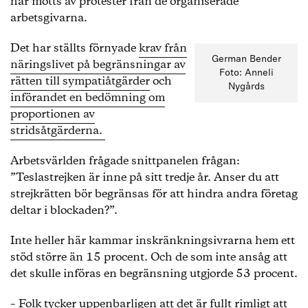
har mötts av protester från de organiserade
arbetsgivarna.
Det har ställts förnyade
krav från
German Bender
näringslivet på begränsningar av
Foto: Anneli
rätten till sympatiåtgärder
och
Nygårds
införandet en bedömning om
proportionen av
stridsåtgärderna.
Arbetsvärlden frågade snittpanelen frågan:
”Teslastrejken är inne på sitt tredje år. Anser du att
strejkrätten bör begränsas för att hindra andra företag
deltar i blockaden?”.
Inte heller här kammar inskränkningsivrarna hem ett
stöd större än 15 procent. Och de som inte ansåg att
det skulle införas en begränsning utgjorde 53 procent.
– Folk tycker uppenbarligen att det är fullt rimligt att