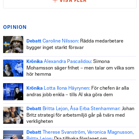
VISA FLER
OPINION
Caroline Nilsson:
Rädda medarbetare
Debatt
bygger inget starkt försvar
Alexandra Pascalidou:
Simona
Krönika
Mohamsson säger frihet – men talar om vilka som
hör hemma
Lotta Ilona Häyrynen:
För chefen är alla
Krönika
andras jobb enkla – tills AI ska göra dem
Britta Lejon, Åsa Erba Stenhammar:
Johan
Debatt
Britz strategi för arbetsmiljö går på tvärs med
verkligheten
Therese Svanström, Veronica Magnusson,
Debatt