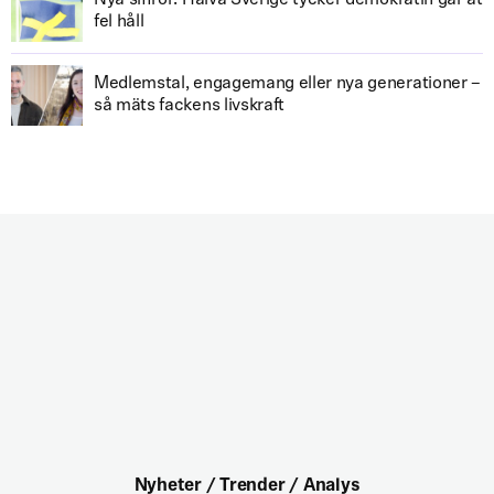
Nya siffror: Halva Sverige tycker demokratin går åt
fel håll
Medlemstal, engagemang eller nya generationer –
så mäts fackens livskraft
Nyheter / Trender / Analys