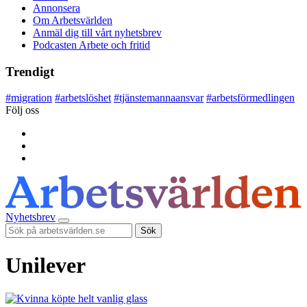
Annonsera
Om Arbetsvärlden
Anmäl dig till vårt nyhetsbrev
Podcasten Arbete och fritid
Trendigt
#
migration
#
arbetslöshet
#
tjänstemannaansvar
#
arbetsförmedlingen
Följ oss
Nyhetsbrev
Sök
Unilever