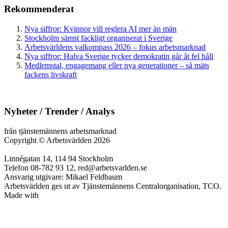
Rekommenderat
Nya siffror: Kvinnor vill reglera AI mer än män
Stockholm sämst fackligt organiserat i Sverige
Arbetsvärldens valkompass 2026 – fokus arbetsmarknad
Nya siffror: Halva Sverige tycker demokratin går åt fel håll
Medlemstal, engagemang eller nya generationer – så mäts
fackens livskraft
Nyheter / Trender / Analys
från tjänstemännens arbetsmarknad
Copyright
©
Arbetsvärlden 2026
Linnégatan 14, 114 94 Stockholm
Telefon 08-782 93 12, red@arbetsvarlden.se
Ansvarig utgivare: Mikael Feldbaum
Arbetsvärlden ges ut av Tjänstemännens Centralorganisation, TCO.
Made with