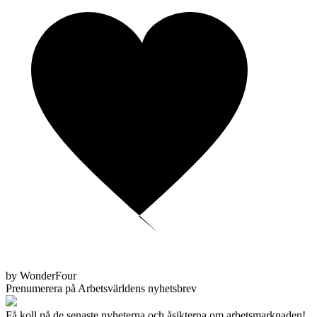
by WonderFour
Prenumerera på Arbetsvärldens nyhetsbrev
Få koll på de senaste nyheterna och åsikterna om arbetsmarknaden!