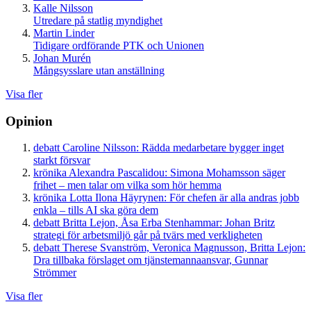
Kalle Nilsson
Utredare på statlig myndighet
Martin Linder
Tidigare ordförande PTK och Unionen
Johan Murén
Mångsysslare utan anställning
Visa fler
Opinion
debatt
Caroline Nilsson:
Rädda medarbetare bygger inget
starkt försvar
krönika
Alexandra Pascalidou:
Simona Mohamsson säger
frihet – men talar om vilka som hör hemma
krönika
Lotta Ilona Häyrynen:
För chefen är alla andras jobb
enkla – tills AI ska göra dem
debatt
Britta Lejon, Åsa Erba Stenhammar:
Johan Britz
strategi för arbetsmiljö går på tvärs med verkligheten
debatt
Therese Svanström, Veronica Magnusson, Britta Lejon:
Dra tillbaka förslaget om tjänstemannaansvar, Gunnar
Strömmer
Visa fler