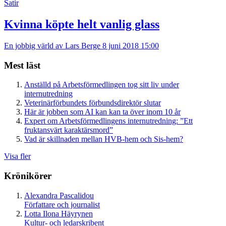
Satir
Kvinna köpte helt vanlig glass
En jobbig värld av Lars Berge
8 juni 2018 15:00
Mest läst
Anställd på Arbetsförmedlingen tog sitt liv under
internutredning
Veterinärförbundets förbundsdirektör slutar
Här är jobben som AI kan kan ta över inom 10 år
Expert om Arbetsförmedlingens internutredning: ”Ett
fruktansvärt karaktärsmord”
Vad är skillnaden mellan HVB-hem och Sis-hem?
Visa fler
Krönikörer
Alexandra Pascalidou
Författare och journalist
Lotta Ilona Häyrynen
Kultur- och ledarskribent