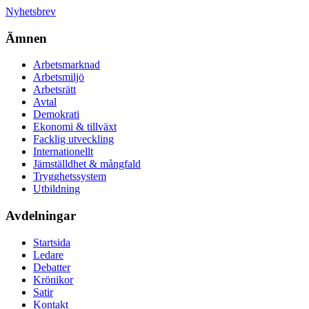
Nyhetsbrev
Ämnen
Arbetsmarknad
Arbetsmiljö
Arbetsrätt
Avtal
Demokrati
Ekonomi & tillväxt
Facklig utveckling
Internationellt
Jämställdhet & mångfald
Trygghetssystem
Utbildning
Avdelningar
Startsida
Ledare
Debatter
Krönikor
Satir
Kontakt