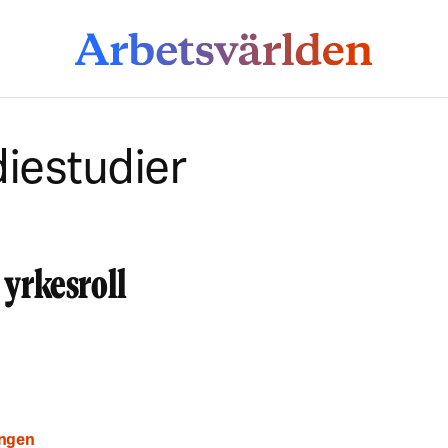
diestudier
yrkesroll
ingen