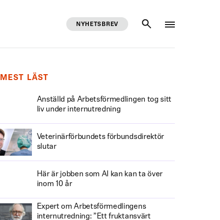
NYHETSBREV
SÖK
MEST LÄST
Anställd på Arbetsförmedlingen tog sitt
liv under internutredning
Veterinärförbundets förbundsdirektör
slutar
Här är jobben som AI kan kan ta över
inom 10 år
Expert om Arbetsförmedlingens
internutredning: ”Ett fruktansvärt