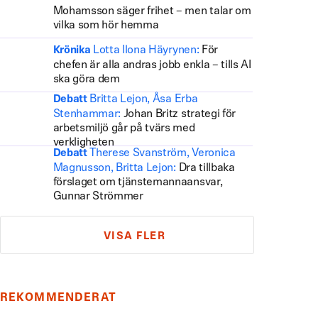
Mohamsson säger frihet – men talar om
vilka som hör hemma
Lotta Ilona Häyrynen:
För
Krönika
chefen är alla andras jobb enkla – tills AI
ska göra dem
Britta Lejon, Åsa Erba
Debatt
Stenhammar:
Johan Britz strategi för
arbetsmiljö går på tvärs med
verkligheten
Therese Svanström, Veronica
Debatt
Magnusson, Britta Lejon:
Dra tillbaka
förslaget om tjänstemannaansvar,
Gunnar Strömmer
VISA FLER
REKOMMENDERAT