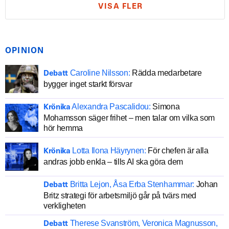
VISA FLER
OPINION
Caroline Nilsson:
Rädda medarbetare
Debatt
bygger inget starkt försvar
Alexandra Pascalidou:
Simona
Krönika
Mohamsson säger frihet – men talar om vilka som
hör hemma
Lotta Ilona Häyrynen:
För chefen är alla
Krönika
andras jobb enkla – tills AI ska göra dem
Britta Lejon, Åsa Erba Stenhammar:
Johan
Debatt
Britz strategi för arbetsmiljö går på tvärs med
verkligheten
Therese Svanström, Veronica Magnusson,
Debatt