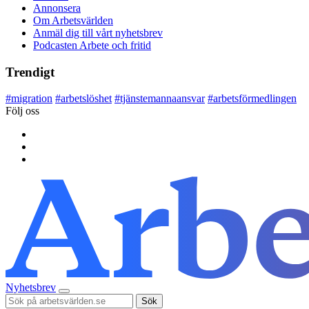
Annonsera
Om Arbetsvärlden
Anmäl dig till vårt nyhetsbrev
Podcasten Arbete och fritid
Trendigt
#
migration
#
arbetslöshet
#
tjänstemannaansvar
#
arbetsförmedlingen
Följ oss
Nyhetsbrev
Sök