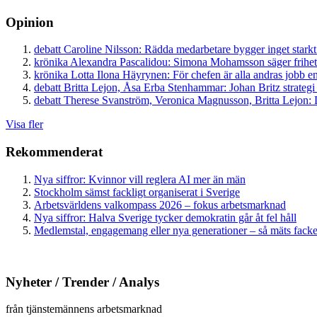
Opinion
debatt
Caroline Nilsson:
Rädda medarbetare bygger inget starkt
krönika
Alexandra Pascalidou:
Simona Mohamsson säger frihet
krönika
Lotta Ilona Häyrynen:
För chefen är alla andras jobb en
debatt
Britta Lejon, Åsa Erba Stenhammar:
Johan Britz strategi
debatt
Therese Svanström, Veronica Magnusson, Britta Lejon:
D
Visa fler
Rekommenderat
Nya siffror: Kvinnor vill reglera AI mer än män
Stockholm sämst fackligt organiserat i Sverige
Arbetsvärldens valkompass 2026 – fokus arbetsmarknad
Nya siffror: Halva Sverige tycker demokratin går åt fel håll
Medlemstal, engagemang eller nya generationer – så mäts facken
Nyheter / Trender / Analys
från tjänstemännens arbetsmarknad