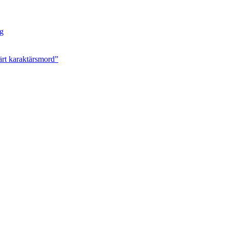
ng
ärt karaktärsmord”