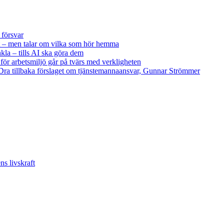
 försvar
 – men talar om vilka som hör hemma
kla – tills AI ska göra dem
 för arbetsmiljö går på tvärs med verkligheten
ra tillbaka förslaget om tjänstemannaansvar, Gunnar Strömmer
s livskraft