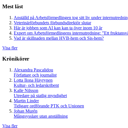
Mest läst
Anställd på Arbetsförmedlingen tog sitt liv under internutredni
Veterinärförbundets förbundsdirektör slutar
Här är jobben som AI kan kan ta över inom 10 år
Expert om Arbetsförmedlingens internutredning: ”Ett fruktansv
Vad är skillnaden mellan HVB-hem och Sis-hem?
Visa fler
Krönikörer
Alexandra Pascalidou
Författare och journalist
Lotta Ilona Häyrynen
Kultur- och ledarskribent
Kalle Nilsson
Utredare på statlig myndighet
Martin Linder
Tidigare ordförande PTK och Unionen
Johan Murén
Mångsysslare utan anställning
Visa fler