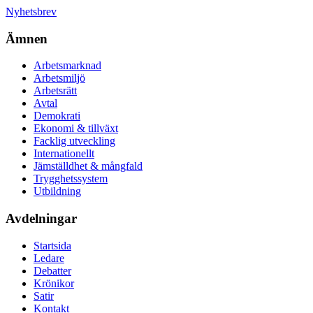
Nyhetsbrev
Ämnen
Arbetsmarknad
Arbetsmiljö
Arbetsrätt
Avtal
Demokrati
Ekonomi & tillväxt
Facklig utveckling
Internationellt
Jämställdhet & mångfald
Trygghetssystem
Utbildning
Avdelningar
Startsida
Ledare
Debatter
Krönikor
Satir
Kontakt