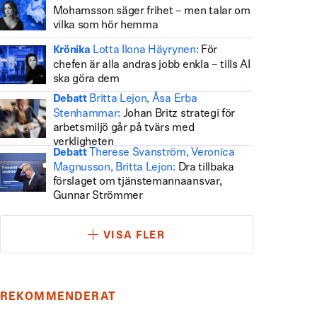
Mohamsson säger frihet – men talar om
vilka som hör hemma
Lotta Ilona Häyrynen:
För
Krönika
chefen är alla andras jobb enkla – tills AI
ska göra dem
Britta Lejon, Åsa Erba
Debatt
Stenhammar:
Johan Britz strategi för
arbetsmiljö går på tvärs med
verkligheten
Therese Svanström, Veronica
Debatt
Magnusson, Britta Lejon:
Dra tillbaka
förslaget om tjänstemannaansvar,
Gunnar Strömmer
VISA FLER
REKOMMENDERAT