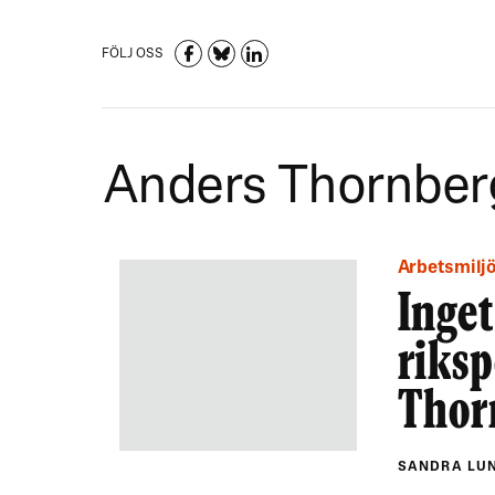
FÖLJ OSS
Anders Thornber
Arbetsmilj
Inget
riksp
Thor
SANDRA LU