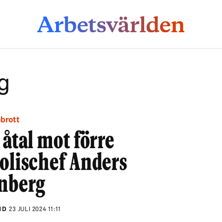
g
öbrott
 åtal mot förre
olischef Anders
nberg
ND
23 JULI 2024 11:11