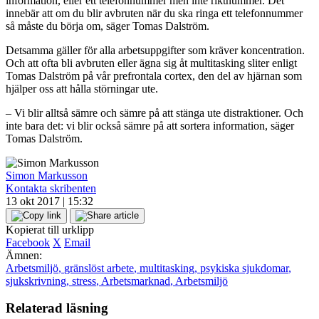
information, eller ett telefonnummer men inte riktnummer. Det
innebär att om du blir avbruten när du ska ringa ett telefonnummer
så måste du börja om, säger Tomas Dalström.
Detsamma gäller för alla arbetsuppgifter som kräver koncentration.
Och att ofta bli avbruten eller ägna sig åt multitasking sliter enligt
Tomas Dalström på vår prefrontala cortex, den del av hjärnan som
hjälper oss att hålla störningar ute.
– Vi blir alltså sämre och sämre på att stänga ute distraktioner. Och
inte bara det: vi blir också sämre på att sortera information, säger
Tomas Dalström.
Simon Markusson
Kontakta skribenten
13 okt 2017 | 15:32
Kopierat till urklipp
Facebook
X
Email
Ämnen:
Arbetsmiljö
,
gränslöst arbete
,
multitasking
,
psykiska sjukdomar
,
sjukskrivning
,
stress
,
Arbetsmarknad
,
Arbetsmiljö
Relaterad läsning