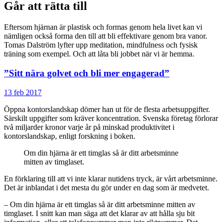
Går att rätta till
Eftersom hjärnan är plastisk och formas genom hela livet kan vi
nämligen också forma den till att bli effektivare genom bra vanor.
Tomas Dalström lyfter upp meditation, mindfulness och fysisk
träning som exempel. Och att låta bli jobbet när vi är hemma.
”Sitt nära golvet och bli mer engagerad”
13 feb 2017
Öppna kontorslandskap dömer han ut för de flesta arbetsuppgifter.
Särskilt uppgifter som kräver koncentration. Svenska företag förlorar
två miljarder kronor varje år på minskad produktivitet i
kontorslandskap, enligt forskning i boken.
Om din hjärna är ett timglas så är ditt arbetsminne
mitten av timglaset.
En förklaring till att vi inte klarar nutidens tryck, är vårt arbetsminne.
Det är inblandat i det mesta du gör under en dag som är medvetet.
– Om din hjärna är ett timglas så är ditt arbetsminne mitten av
timglaset. I snitt kan man säga att det klarar av att hålla sju bit