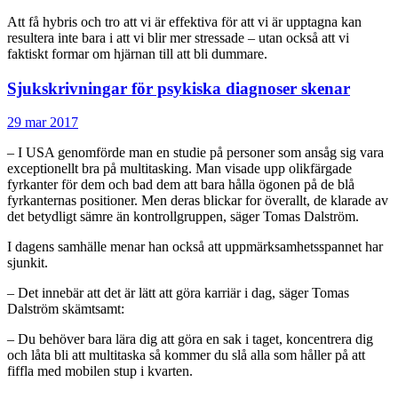
Att få hybris och tro att vi är effektiva för att vi är upptagna kan
resultera inte bara i att vi blir mer stressade – utan också att vi
faktiskt formar om hjärnan till att bli dummare.
Sjukskrivningar för psykiska diagnoser skenar
29 mar 2017
– I USA genomförde man en studie på personer som ansåg sig vara
exceptionellt bra på multitasking. Man visade upp olikfärgade
fyrkanter för dem och bad dem att bara hålla ögonen på de blå
fyrkanternas positioner. Men deras blickar for överallt, de klarade av
det betydligt sämre än kontrollgruppen, säger Tomas Dalström.
I dagens samhälle menar han också att uppmärksamhetsspannet har
sjunkit.
– Det innebär att det är lätt att göra karriär i dag, säger Tomas
Dalström skämtsamt:
– Du behöver bara lära dig att göra en sak i taget, koncentrera dig
och låta bli att multitaska så kommer du slå alla som håller på att
fiffla med mobilen stup i kvarten.