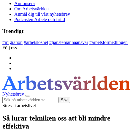
Annonsera
Om Arbetsvärlden
Anmäl dig till vårt nyhetsbrev
Podcasten Arbete och fritid
Trendigt
#
migration
#
arbetslöshet
#
tjänstemannaansvar
#
arbetsförmedlingen
Följ oss
Nyhetsbrev
Sök
Stress i arbetslivet
Så lurar tekniken oss att bli mindre
effektiva