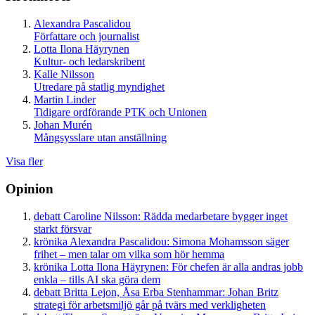
Alexandra Pascalidou
Författare och journalist
Lotta Ilona Häyrynen
Kultur- och ledarskribent
Kalle Nilsson
Utredare på statlig myndighet
Martin Linder
Tidigare ordförande PTK och Unionen
Johan Murén
Mångsysslare utan anställning
Visa fler
Opinion
debatt
Caroline Nilsson:
Rädda medarbetare bygger inget
starkt försvar
krönika
Alexandra Pascalidou:
Simona Mohamsson säger
frihet – men talar om vilka som hör hemma
krönika
Lotta Ilona Häyrynen:
För chefen är alla andras jobb
enkla – tills AI ska göra dem
debatt
Britta Lejon, Åsa Erba Stenhammar:
Johan Britz
strategi för arbetsmiljö går på tvärs med verkligheten