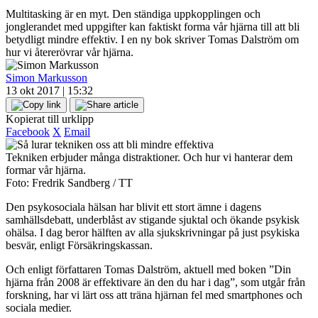
Multitasking är en myt. Den ständiga uppkopplingen och
jonglerandet med uppgifter kan faktiskt forma vår hjärna till att bli
betydligt mindre effektiv. I en ny bok skriver Tomas Dalström om
hur vi återerövrar vår hjärna.
Simon Markusson
13 okt 2017 | 15:32
Kopierat till urklipp
Facebook
X
Email
Tekniken erbjuder många distraktioner. Och hur vi hanterar dem
formar vår hjärna.
Foto: Fredrik Sandberg / TT
Den psykosociala hälsan har blivit ett stort ämne i dagens
samhällsdebatt, underblåst av stigande sjuktal och ökande psykisk
ohälsa. I dag beror hälften av alla sjukskrivningar på just psykiska
besvär, enligt Försäkringskassan.
Och enligt författaren Tomas Dalström, aktuell med boken ”Din
hjärna från 2008 är effektivare än den du har i dag”, som utgår från
forskning, har vi lärt oss att träna hjärnan fel med smartphones och
sociala medier.