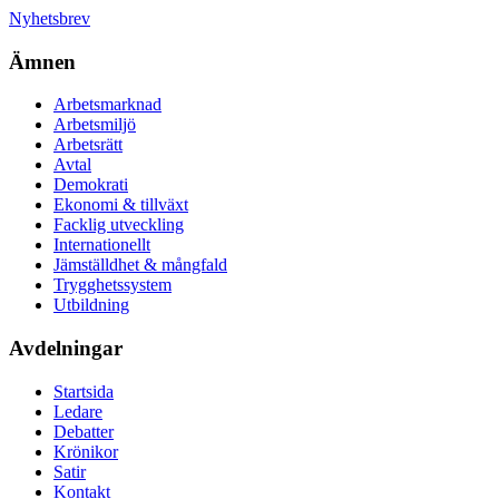
Nyhetsbrev
Ämnen
Arbetsmarknad
Arbetsmiljö
Arbetsrätt
Avtal
Demokrati
Ekonomi & tillväxt
Facklig utveckling
Internationellt
Jämställdhet & mångfald
Trygghetssystem
Utbildning
Avdelningar
Startsida
Ledare
Debatter
Krönikor
Satir
Kontakt