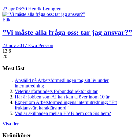
23 apr 06:30
Henrik Lenngren
Etik
”Vi måste alla fråga oss: tar jag ansvar?”
23 nov 2017
Ewa Persson
13
6
20
Mest läst
Anställd på Arbetsförmedlingen tog sitt liv under
internutredning
Veterinärförbundets förbundsdirektör slutar
Här är jobben som AI kan kan ta över inom 10 år
Expert om Arbetsförmedlingens internutredning: ”Ett
fruktansvärt karaktärsmord”
Vad är skillnaden mellan HVB-hem och Sis-hem?
Visa fler
Krönikörer