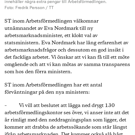
innehåller några extra pengar till Arbetsförmedlingen.
Foto: Fredrik Persson / TT
ST inom Arbetsförmedlingen välkomnar
utnämnandet av Eva Nordmark till ny
arbetsmarknadsminister, ett klokt val av
statsministern. Eva Nordmark har lång erfarenhet av
arbetsmarknadsfrågor och dessutom en god insikt i
det fackliga arbetet. Vi önskar att vi kan få till ett möte
omgående och att vi kan mötas av samma transparens
som hos den förra ministern.
ST inom Arbetsförmedlingen har ett antal
förväntningar på den nya ministern:
– Vi vill att beslutet att lägga ned drygt 130
arbetsförmedlingskontor ses över, vi anser inte att det
är rimligt med den neddragningsplan som ligger, det
kommer att drabba de arbetssökande som står längst
ifrån arbetsmarknaden. Det kommer också slå hårt