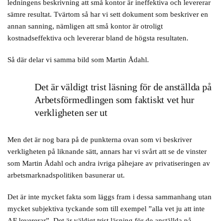
ledningens beskrivning att små kontor är ineffektiva och levererar
sämre resultat. Tvärtom så har vi sett dokument som beskriver en
annan sanning, nämligen att små kontor är otroligt
kostnadseffektiva och levererar bland de högsta resultaten.
Så där delar vi samma bild som Martin Ådahl.
Det är väldigt trist läsning för de anställda på
Arbetsförmedlingen som faktiskt vet hur
verkligheten ser ut
Men det är nog bara på de punkterna ovan som vi beskriver
verkligheten på liknande sätt, annars har vi svårt att se de vinster
som Martin Ådahl och andra ivriga påhejare av privatiseringen av
arbetsmarknadspolitiken basunerar ut.
Det är inte mycket fakta som läggs fram i dessa sammanhang utan
mycket subjektiva tyckande som till exempel ”alla vet ju att inte
AF levererar”. Det är väldigt trist läsning för de anställda på