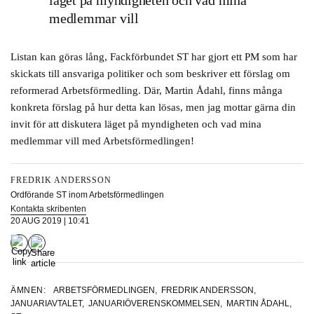
läget på myndigheten och vad mina
medlemmar vill
Listan kan göras lång, Fackförbundet ST har gjort ett PM som har
skickats till ansvariga politiker och som beskriver ett förslag om
reformerad Arbetsförmedling. Där, Martin Ådahl, finns många
konkreta förslag på hur detta kan lösas, men jag mottar gärna din
invit för att diskutera läget på myndigheten och vad mina
medlemmar vill med Arbetsförmedlingen!
FREDRIK ANDERSSON
Ordförande ST inom Arbetsförmedlingen
Kontakta skribenten
20 AUG 2019 | 10:41
ÄMNEN:
ARBETSFÖRMEDLINGEN
,
FREDRIK ANDERSSON
,
JANUARIAVTALET
,
JANUARIÖVERENSKOMMELSEN
,
MARTIN ÅDAHL
,