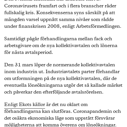
Coronavirusets framfart och i flera branscher råder
fullskalig kris. Konsekvenserna syns särskilt på att
mängden varsel uppnått samma nivåer som rådde
under finanskrisen 2008, enligt Arbetsförmedlingen.
Samtidigt pågår förhandlingarna mellan fack och
arbetsgivare om de nya kollektivavtalen och lönerna
för nästa avtalsperiod.
Den 31 mars löper de normerande kollektivavtalen
inom industrin ut. Industriavtalets parter förhandlar
om utformningen på de nya kollektivavtalen, där de
eventuella löneökningarna utgör det så kallade märket
och påverkar den efterföljande avtalsrörelsen.
Enligt Ekots källor
är det nu oklart om
förhandlingarna kan slutföras. Coronapandemin och
det osäkra ekonomiska läge som uppstått försvårar
möjligheterna att komma överens om löneökningar.