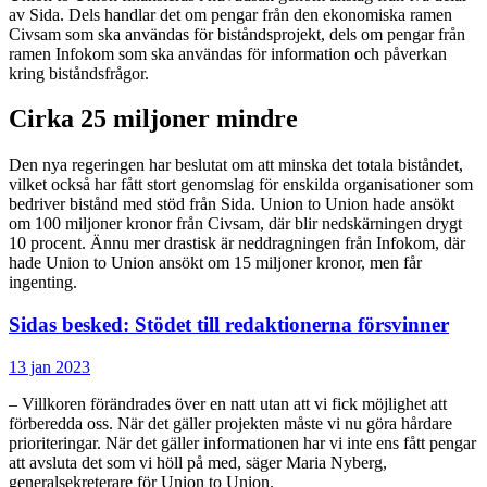
av Sida. Dels handlar det om pengar från den ekonomiska ramen
Civsam som ska användas för biståndsprojekt, dels om pengar från
ramen Infokom som ska användas för information och påverkan
kring biståndsfrågor.
Cirka 25 miljoner mindre
Den nya regeringen har beslutat om att minska det totala biståndet,
vilket också har fått stort genomslag för enskilda organisationer som
bedriver bistånd med stöd från Sida. Union to Union hade ansökt
om 100 miljoner kronor från Civsam, där blir nedskärningen drygt
10 procent. Ännu mer drastisk är neddragningen från Infokom, där
hade Union to Union ansökt om 15 miljoner kronor, men får
ingenting.
Sidas besked: Stödet till redaktionerna försvinner
13 jan 2023
– Villkoren förändrades över en natt utan att vi fick möjlighet att
förberedda oss. När det gäller projekten måste vi nu göra hårdare
prioriteringar. När det gäller informationen har vi inte ens fått pengar
att avsluta det som vi höll på med, säger Maria Nyberg,
generalsekreterare för Union to Union.