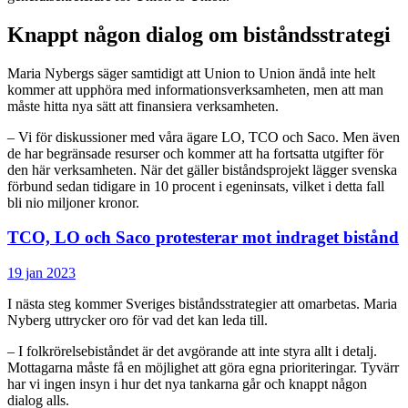
Knappt någon dialog om biståndsstrategi
Maria Nybergs säger samtidigt att Union to Union ändå inte helt
kommer att upphöra med informationsverksamheten, men att man
måste hitta nya sätt att finansiera verksamheten.
– Vi för diskussioner med våra ägare LO, TCO och Saco. Men även
de har begränsade resurser och kommer att ha fortsatta utgifter för
den här verksamheten. När det gäller biståndsprojekt lägger svenska
förbund sedan tidigare in 10 procent i egeninsats, vilket i detta fall
bli nio miljoner kronor.
TCO, LO och Saco protesterar mot indraget bistånd
19 jan 2023
I nästa steg kommer Sveriges biståndsstrategier att omarbetas. Maria
Nyberg uttrycker oro för vad det kan leda till.
– I folkrörelsebiståndet är det avgörande att inte styra allt i detalj.
Mottagarna måste få en möjlighet att göra egna prioriteringar. Tyvärr
har vi ingen insyn i hur det nya tankarna går och knappt någon
dialog alls.