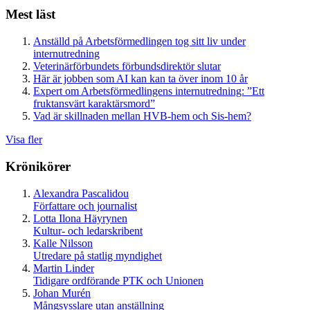
Mest läst
Anställd på Arbetsförmedlingen tog sitt liv under
internutredning
Veterinärförbundets förbundsdirektör slutar
Här är jobben som AI kan kan ta över inom 10 år
Expert om Arbetsförmedlingens internutredning: ”Ett
fruktansvärt karaktärsmord”
Vad är skillnaden mellan HVB-hem och Sis-hem?
Visa fler
Krönikörer
Alexandra Pascalidou
Författare och journalist
Lotta Ilona Häyrynen
Kultur- och ledarskribent
Kalle Nilsson
Utredare på statlig myndighet
Martin Linder
Tidigare ordförande PTK och Unionen
Johan Murén
Mångsysslare utan anställning