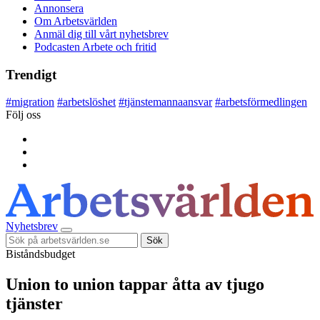
Annonsera
Om Arbetsvärlden
Anmäl dig till vårt nyhetsbrev
Podcasten Arbete och fritid
Trendigt
#
migration
#
arbetslöshet
#
tjänstemannaansvar
#
arbetsförmedlingen
Följ oss
Nyhetsbrev
Sök
Biståndsbudget
Union to union tappar åtta av tjugo
tjänster