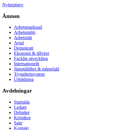
Nyhetsbrev
Ämnen
Arbetsmarknad
Arbetsmiljö
Arbetsrätt
Avtal
Demokrati
Ekonomi & tillväxt
Facklig utveckling
Internationellt
Jämställdhet & mångfald
Trygghetssystem
Utbildning
Avdelningar
Startsida
Ledare
Debatter
Krönikor
Satir
Kontakt