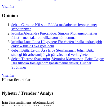
Visa fler
Opinion
debatt
Caroline Nilsson:
Rädda medarbetare bygger inget
starkt försvar
krönika
Alexandra Pascalidou:
Simona Mohamsson säger
frihet – men talar om vilka som hör hemma
krönika
Lotta Ilona Häyrynen:
För chefen är alla andras jobb
enkla – tills AI ska göra dem
debatt
Britta Lejon, Åsa Erba Stenhammar:
Johan Britz
strategi för arbetsmiljö går på tvärs med verkligheten
debatt
Therese Svanström, Veronica Magnusson, Britta Lejon:
Dra tillbaka förslaget om tjänstemannaansvar, Gunnar
Strömmer
Visa fler
Hämtar fler artiklar
Nyheter / Trender / Analys
från tjänstemännens arbetsmarknad