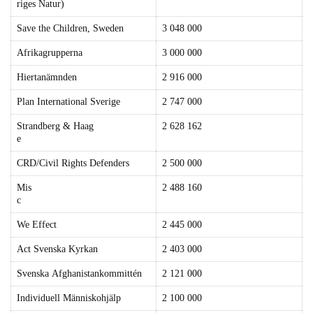
riges Natur)
Save the Children, Sweden
3 048 000
Afrikagrupperna
3 000 000
Hiertanämnden
2 916 000
Plan International Sverige
2 747 000
Strandberg & Haag
2 628 162
e
CRD/Civil Rights Defenders
2 500 000
Mis
2 488 160
c
We Effect
2 445 000
Act Svenska Kyrkan
2 403 000
Svenska Afghanistankommittén
2 121 000
Individuell Människohjälp
2 100 000