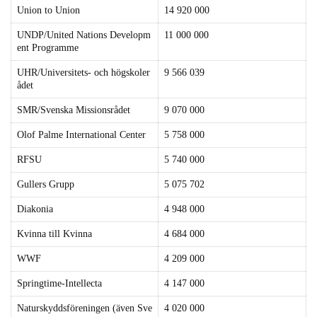
Union to Union
14 920 000
UNDP/United Nations Developm
11 000 000
ent Programme
UHR/Universitets- och högskoler
9 566 039
ådet
SMR/Svenska Missionsrådet
9 070 000
Olof Palme International Center
5 758 000
RFSU
5 740 000
Gullers Grupp
5 075 702
Diakonia
4 948 000
Kvinna till Kvinna
4 684 000
WWF
4 209 000
Springtime-Intellecta
4 147 000
Naturskyddsföreningen (även Sve
4 020 000