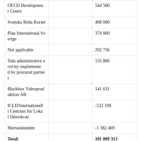
OECD Developmen
544 500
t Centre
Svenska Röda Korset
408 000
Plan International Sv
374 960
erige
Not applicable
292 756
Sida administrative a
155 800
ctivity implemente
d by procured partne
r
Blackbox Videoprod
141 631
uktion AB
ICLD/Internationell
-532 198
t Centrum för Loka
l Demokrati
Hiertanämnden
-1 382 469
Total
t
101
009
313