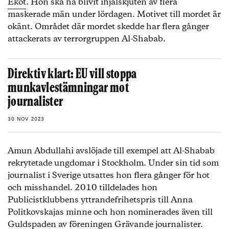
Ekot
. Hon ska ha blivit ihjälskjuten av flera
maskerade män under lördagen. Motivet till mordet är
okänt. Området där mordet skedde har flera gånger
attackerats av terrorgruppen Al-Shabab.
Direktiv klart: EU vill stoppa
munkavlestämningar mot
journalister
30 NOV 2023
Amun Abdullahi avslöjade till exempel att Al-Shabab
rekrytetade ungdomar i Stockholm. Under sin tid som
journalist i Sverige utsattes hon flera gånger för hot
och misshandel. 2010 tilldelades hon
Publicistklubbens yttrandefrihetspris till Anna
Politkovskajas minne och hon nominerades även till
Guldspaden av föreningen Grävande journalister.