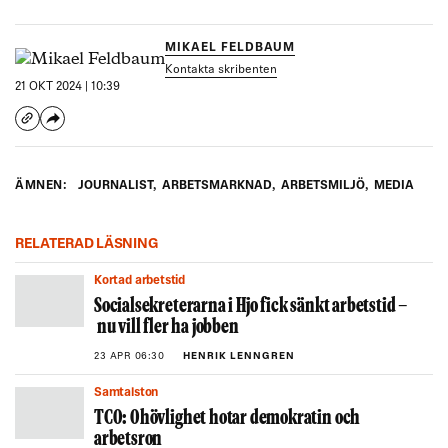
MIKAEL FELDBAUM
Kontakta skribenten
21 OKT 2024 | 10:39
ÄMNEN:
JOURNALIST
,
ARBETSMARKNAD
,
ARBETSMILJÖ
,
MEDIA
RELATERAD LÄSNING
Kortad arbetstid
Socialsekreterarna i Hjo fick sänkt arbetstid –
nu vill fler ha jobben
23 APR 06:30
HENRIK LENNGREN
Samtalston
TCO: Ohövlighet hotar demokratin och
arbetsron