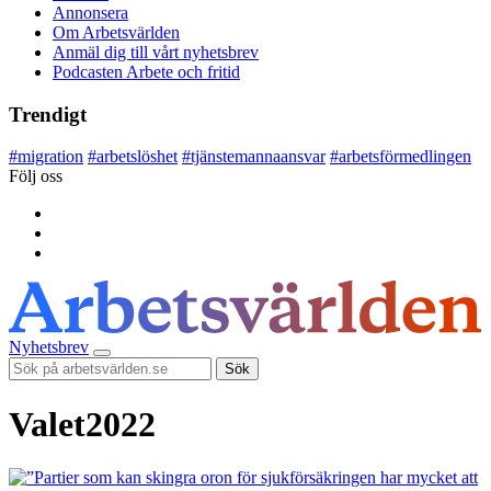
Annonsera
Om Arbetsvärlden
Anmäl dig till vårt nyhetsbrev
Podcasten Arbete och fritid
Trendigt
#
migration
#
arbetslöshet
#
tjänstemannaansvar
#
arbetsförmedlingen
Följ oss
Nyhetsbrev
Sök
Valet2022