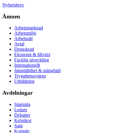
Nyhetsbrev
Ämnen
Arbetsmarknad
Arbetsmiljö
Arbetsrätt
Avtal
Demokrati
Ekonomi & tillväxt
Facklig utveckling
Internationellt
Jämställdhet & mångfald
Trygghetssystem
Utbildning
Avdelningar
Startsida
Ledare
Debatter
Krönikor
Satir
Kontakt