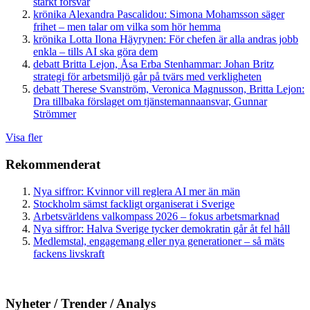
starkt försvar
krönika
Alexandra Pascalidou:
Simona Mohamsson säger
frihet – men talar om vilka som hör hemma
krönika
Lotta Ilona Häyrynen:
För chefen är alla andras jobb
enkla – tills AI ska göra dem
debatt
Britta Lejon, Åsa Erba Stenhammar:
Johan Britz
strategi för arbetsmiljö går på tvärs med verkligheten
debatt
Therese Svanström, Veronica Magnusson, Britta Lejon:
Dra tillbaka förslaget om tjänstemannaansvar, Gunnar
Strömmer
Visa fler
Rekommenderat
Nya siffror: Kvinnor vill reglera AI mer än män
Stockholm sämst fackligt organiserat i Sverige
Arbetsvärldens valkompass 2026 – fokus arbetsmarknad
Nya siffror: Halva Sverige tycker demokratin går åt fel håll
Medlemstal, engagemang eller nya generationer – så mäts
fackens livskraft
Nyheter / Trender / Analys