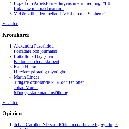
Expert om Arbetsförmedlingens internutredning: ”Ett
fruktansvärt karaktärsmord”
Vad är skillnaden mellan HVB-hem och Sis-hem?
Visa fler
Krönikörer
Alexandra Pascalidou
Författare och journalist
Lotta Ilona Häyrynen
Kultur- och ledarskribent
Kalle Nilsson
Utredare på statlig myndighet
Martin Linder
Tidigare ordförande PTK och Unionen
Johan Murén
Mångsysslare utan anställning
Visa fler
Opinion
debatt
Caroline Nilsson:
Rädda medarbetare bygger inget