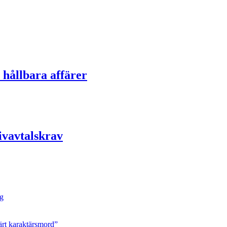
 hållbara affärer
tivavtalskrav
ng
ärt karaktärsmord”