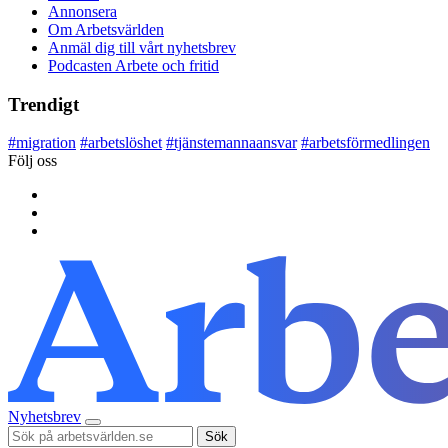
Annonsera
Om Arbetsvärlden
Anmäl dig till vårt nyhetsbrev
Podcasten Arbete och fritid
Trendigt
#
migration
#
arbetslöshet
#
tjänstemannaansvar
#
arbetsförmedlingen
Följ oss
Nyhetsbrev
Sök