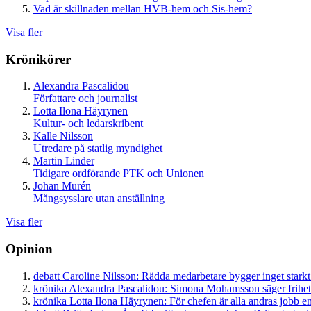
Vad är skillnaden mellan HVB-hem och Sis-hem?
Visa fler
Krönikörer
Alexandra Pascalidou
Författare och journalist
Lotta Ilona Häyrynen
Kultur- och ledarskribent
Kalle Nilsson
Utredare på statlig myndighet
Martin Linder
Tidigare ordförande PTK och Unionen
Johan Murén
Mångsysslare utan anställning
Visa fler
Opinion
debatt
Caroline Nilsson:
Rädda medarbetare bygger inget starkt
krönika
Alexandra Pascalidou:
Simona Mohamsson säger frihet
krönika
Lotta Ilona Häyrynen:
För chefen är alla andras jobb en