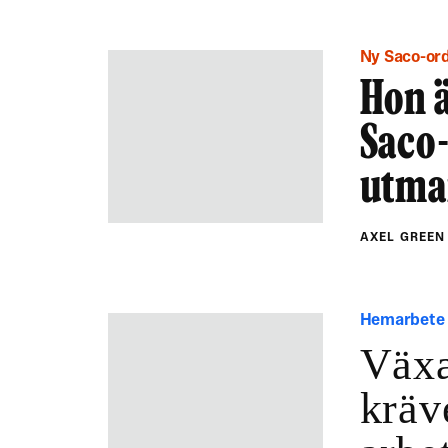
Ny Saco-or
Hon 
Saco-
utma
AXEL GREE
Hemarbete
Växa
kräv