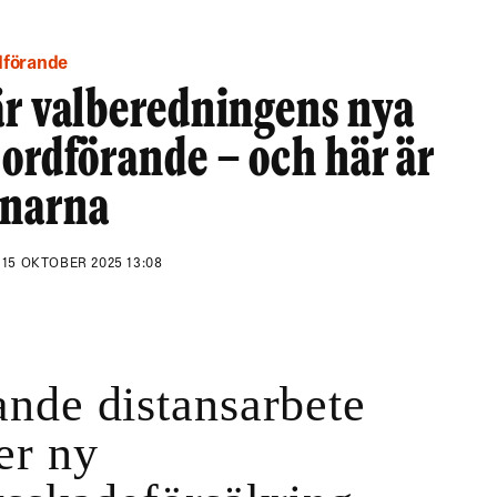
dförande
är valberedningens nya
ordförande – och här är
narna
N
15 OKTOBER 2025 13:08
nde distansarbete
er ny