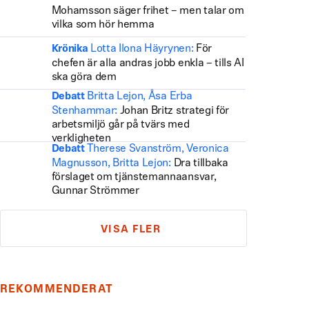
Mohamsson säger frihet – men talar om
vilka som hör hemma
Lotta Ilona Häyrynen:
För
Krönika
chefen är alla andras jobb enkla – tills AI
ska göra dem
Britta Lejon, Åsa Erba
Debatt
Stenhammar:
Johan Britz strategi för
arbetsmiljö går på tvärs med
verkligheten
Therese Svanström, Veronica
Debatt
Magnusson, Britta Lejon:
Dra tillbaka
förslaget om tjänstemannaansvar,
Gunnar Strömmer
VISA FLER
REKOMMENDERAT