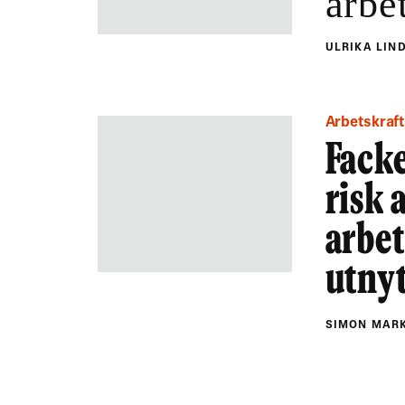
arbe
ULRIKA LI
Arbetskraf
Facke
risk 
arbe
utnyt
SIMON MAR