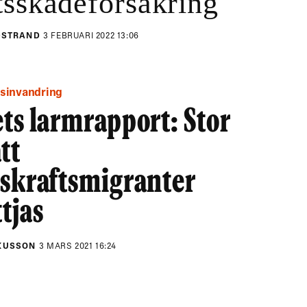
tsskadeförsäkring
NDSTRAND
3 FEBRUARI 2022 13:06
tsinvandring
ts larmrapport: Stor
att
tskraftsmigranter
tjas
KUSSON
3 MARS 2021 16:24