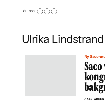
FÖLJ OSS
Ulrika Lindstrand
Ny Saco-or
Saco 
kongr
bakg
AXEL GREE