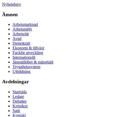
Nyhetsbrev
Ämnen
Arbetsmarknad
Arbetsmiljö
Arbetsrätt
Avtal
Demokrati
Ekonomi & tillväxt
Facklig utveckling
Internationellt
Jämställdhet & mångfald
Trygghetssystem
Utbildning
Avdelningar
Startsida
Ledare
Debatter
Krönikor
Satir
Kontakt