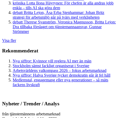
krönika
Lotta Ilona Häyrynen:
För chefen är alla andras jobb
enkla – tills AI ska göra dem
debatt
Britta Lejon, Åsa Erba Stenhammar:
Johan Britz
strategi för arbetsmiljö går på tvärs med verkligheten
debatt
Therese Svanström, Veronica Magnusson, Britta Lejon:
Dra tillbaka förslaget om tjänstemannaansvar, Gunnar
Strömmer
Visa fler
Rekommenderat
Nya siffror: Kvinnor vill reglera AI mer än män
Stockholm sämst fackligt organiserat i Sverige
Arbetsvärldens valkompass 2026 – fokus arbetsmarknad
Nya siffror: Halva Sverige tycker demokratin går åt fel håll
Medlemstal, engagemang eller nya generationer – så mäts
fackens livskraft
Nyheter / Trender / Analys
från tjänstemännens arbetsmarknad