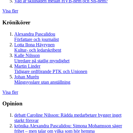
Vad är skillnaden mellan HVB-hem och Sis-hem?
Visa fler
Krönikörer
Alexandra Pascalidou
Författare och journalist
Lotta Ilona Häyrynen
Kultur- och ledarskribent
Kalle Nilsson
Utredare på statlig myndighet
Martin Linder
Tidigare ordförande PTK och Unionen
Johan Murén
Mångsysslare utan anställning
Visa fler
Opinion
debatt
Caroline Nilsson:
Rädda medarbetare bygger inget
starkt försvar
krönika
Alexandra Pascalidou:
Simona Mohamsson säger
frihet – men talar om vilka som hör hemma