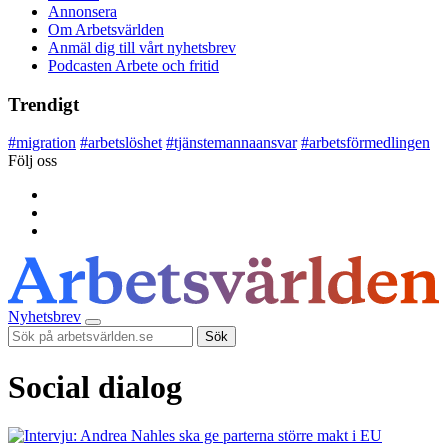
Annonsera
Om Arbetsvärlden
Anmäl dig till vårt nyhetsbrev
Podcasten Arbete och fritid
Trendigt
#
migration
#
arbetslöshet
#
tjänstemannaansvar
#
arbetsförmedlingen
Följ oss
Nyhetsbrev
Sök
Social dialog