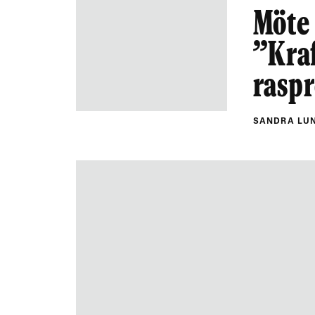
Möte
”Kraf
raspr
SANDRA LU