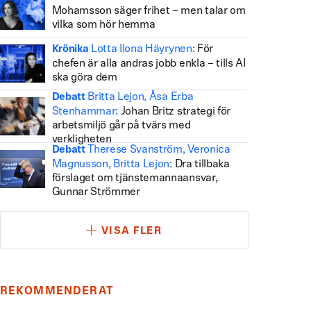
Mohamsson säger frihet – men talar om
vilka som hör hemma
Lotta Ilona Häyrynen:
För
Krönika
chefen är alla andras jobb enkla – tills AI
ska göra dem
Britta Lejon, Åsa Erba
Debatt
Stenhammar:
Johan Britz strategi för
arbetsmiljö går på tvärs med
verkligheten
Therese Svanström, Veronica
Debatt
Magnusson, Britta Lejon:
Dra tillbaka
förslaget om tjänstemannaansvar,
Gunnar Strömmer
VISA FLER
REKOMMENDERAT