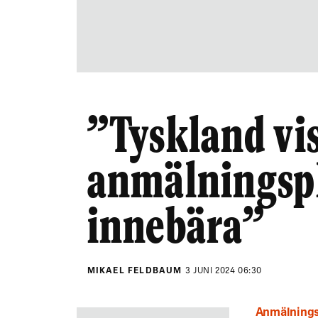
”Tyskland vi
anmälningsp
innebära”
MIKAEL FELDBAUM
3 JUNI 2024 06:30
Anmälnings