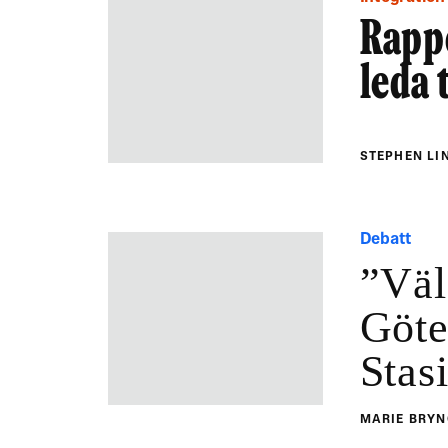
Rappo
leda 
STEPHEN L
Debatt
”Väl
Göte
Stas
MARIE BRY