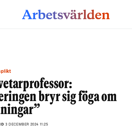
plikt
vetarprofessor:
ringen bryr sig föga om
dningar”
ND
3 DECEMBER 2024 11:25