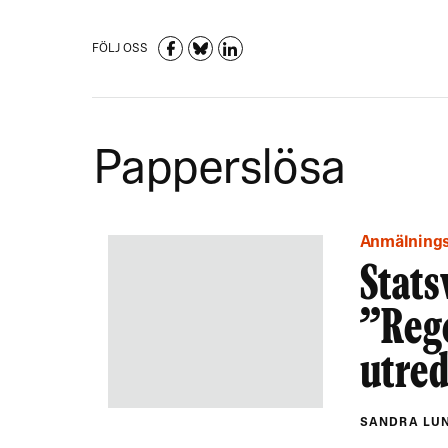
FÖLJ OSS
Papperslösa
Anmälnings
Stats
”Rege
utre
SANDRA LU