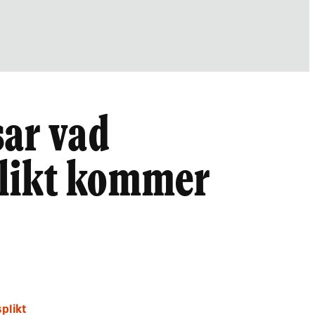
sar vad
likt kommer
plikt