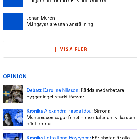
Tidigare ordförande PTK och Unionen
Johan Murén
Mångsysslare utan anställning
VISA FLER
OPINION
Caroline Nilsson:
Rädda medarbetare
Debatt
bygger inget starkt försvar
Alexandra Pascalidou:
Simona
Krönika
Mohamsson säger frihet – men talar om vilka som
hör hemma
Lotta Ilona Häyrynen:
För chefen är alla
Krönika