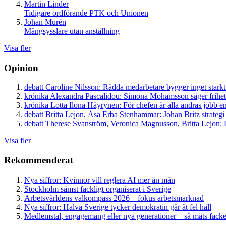
Martin Linder
Tidigare ordförande PTK och Unionen
Johan Murén
Mångsysslare utan anställning
Visa fler
Opinion
debatt
Caroline Nilsson:
Rädda medarbetare bygger inget starkt
krönika
Alexandra Pascalidou:
Simona Mohamsson säger frihet
krönika
Lotta Ilona Häyrynen:
För chefen är alla andras jobb en
debatt
Britta Lejon, Åsa Erba Stenhammar:
Johan Britz strategi
debatt
Therese Svanström, Veronica Magnusson, Britta Lejon:
D
Visa fler
Rekommenderat
Nya siffror: Kvinnor vill reglera AI mer än män
Stockholm sämst fackligt organiserat i Sverige
Arbetsvärldens valkompass 2026 – fokus arbetsmarknad
Nya siffror: Halva Sverige tycker demokratin går åt fel håll
Medlemstal, engagemang eller nya generationer – så mäts facken