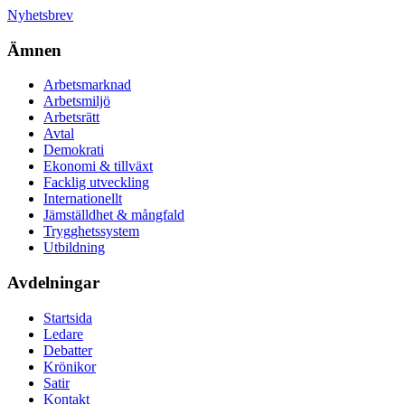
Nyhetsbrev
Ämnen
Arbetsmarknad
Arbetsmiljö
Arbetsrätt
Avtal
Demokrati
Ekonomi & tillväxt
Facklig utveckling
Internationellt
Jämställdhet & mångfald
Trygghetssystem
Utbildning
Avdelningar
Startsida
Ledare
Debatter
Krönikor
Satir
Kontakt