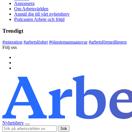
Annonsera
Om Arbetsvärlden
Anmäl dig till vårt nyhetsbrev
Podcasten Arbete och fritid
Trendigt
#
migration
#
arbetslöshet
#
tjänstemannaansvar
#
arbetsförmedlingen
Följ oss
Nyhetsbrev
Sök