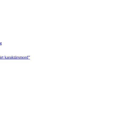
ng
ärt karaktärsmord”