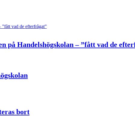
gen på Handelshögskolan – ”fått vad de efter
högskolan
eras bort