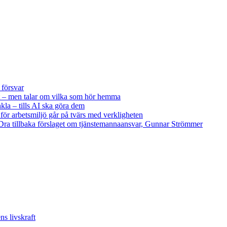
 försvar
 – men talar om vilka som hör hemma
kla – tills AI ska göra dem
 för arbetsmiljö går på tvärs med verkligheten
ra tillbaka förslaget om tjänstemannaansvar, Gunnar Strömmer
s livskraft