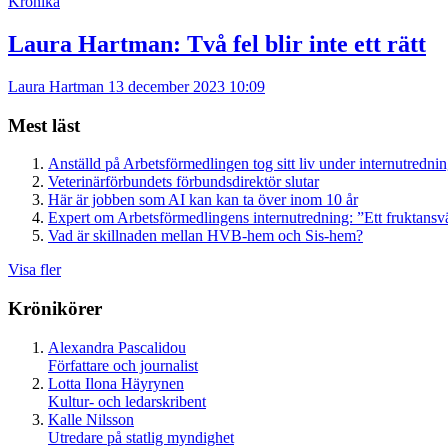
Krönika
Laura Hartman:
Två fel blir inte ett rätt
Laura Hartman
13 december 2023 10:09
Mest läst
Anställd på Arbetsförmedlingen tog sitt liv under internutredni
Veterinärförbundets förbundsdirektör slutar
Här är jobben som AI kan kan ta över inom 10 år
Expert om Arbetsförmedlingens internutredning: ”Ett fruktansv
Vad är skillnaden mellan HVB-hem och Sis-hem?
Visa fler
Krönikörer
Alexandra Pascalidou
Författare och journalist
Lotta Ilona Häyrynen
Kultur- och ledarskribent
Kalle Nilsson
Utredare på statlig myndighet