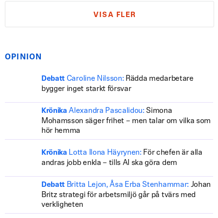
VISA FLER
OPINION
Caroline Nilsson:
Rädda medarbetare
Debatt
bygger inget starkt försvar
Alexandra Pascalidou:
Simona
Krönika
Mohamsson säger frihet – men talar om vilka som
hör hemma
Lotta Ilona Häyrynen:
För chefen är alla
Krönika
andras jobb enkla – tills AI ska göra dem
Britta Lejon, Åsa Erba Stenhammar:
Johan
Debatt
Britz strategi för arbetsmiljö går på tvärs med
verkligheten