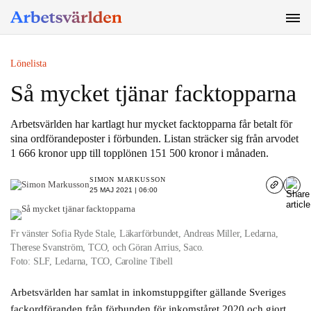
SÖK
Lönelista
Så mycket tjänar facktopparna
Arbetsvärlden har kartlagt hur mycket facktopparna får betalt för
sina ordförandeposter i förbunden. Listan sträcker sig från arvodet
1 666 kronor upp till topplönen 151 500 kronor i månaden.
SIMON MARKUSSON
25 MAJ 2021 | 06:00
Fr vänster Sofia Ryde Stale, Läkarförbundet, Andreas Miller, Ledarna,
Therese Svanström, TCO, och Göran Arrius, Saco.
Foto: SLF, Ledarna, TCO, Caroline Tibell
Arbetsvärlden har samlat in inkomstuppgifter gällande Sveriges
fackordföranden från förbunden för inkomståret 2020 och gjort