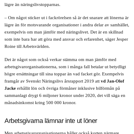
lägre än näringslivstopparnas.
– Om något sticker ut i fackrörelsen så är det snarare att lönerna är
lägre än för motsvarande organisationer i andra delar av samhället,
exempelvis om man jämför med näringslivet. Det är en skillnad
som inte bara har att göra med ansvar och erfarenhet, säger Jesper
Roine till Arbetsvärlden.
Det är något som också verkar stämma om man jämför med
arbetsgivarorganisationerna, som i många fall betalar ut betydligt
högre ersättningar till sina toppar än vad facket gör. Exempelvis
framgår av Svenskt Näringslivs årsrapport 2019 att
vd Jan-Olof
Jacke
erhållit lön och övriga förmåner inklusive bilförmån på
sammanlagt drygt 6 miljoner kronor under 2020, det vill säga en
månadsinkomst kring 500 000 kronor.
Arbetsgivarna lämnar inte ut löner
Men arbetsgivarorganisationerna håller också korten närmare