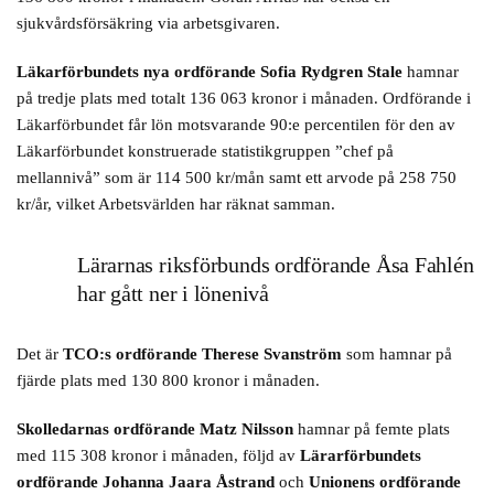
sjukvårdsförsäkring via arbetsgivaren.
Läkarförbundets nya ordförande Sofia Rydgren Stale
hamnar
på tredje plats med totalt 136 063 kronor i månaden. Ordförande i
Läkarförbundet får lön motsvarande 90:e percentilen för den av
Läkarförbundet konstruerade statistikgruppen ”chef på
mellannivå” som är 114 500 kr/mån samt ett arvode på 258 750
kr/år, vilket Arbetsvärlden har räknat samman.
Lärarnas riksförbunds ordförande Åsa Fahlén
har gått ner i lönenivå
Det är
TCO:s ordförande Therese Svanström
som hamnar på
fjärde plats med 130 800 kronor i månaden.
Skolledarnas ordförande Matz Nilsson
hamnar på femte plats
med 115 308 kronor i månaden, följd av
Lärarförbundets
ordförande Johanna Jaara Åstrand
och
Unionens ordförande