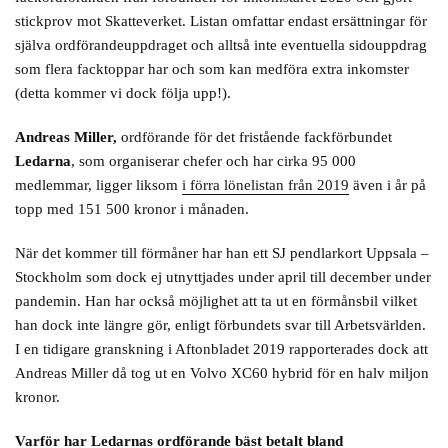
stickprov mot Skatteverket. Listan omfattar endast ersättningar för
själva ordförandeuppdraget och alltså inte eventuella sidouppdrag
som flera facktoppar har och som kan medföra extra inkomster
(detta kommer vi dock följa upp!).
Andreas Miller,
ordförande för det fristående fackförbundet
Ledarna
, som organiserar chefer och har cirka 95 000
medlemmar, ligger liksom
i förra lönelistan från 2019
även i år på
topp med 151 500 kronor i månaden.
När det kommer till förmåner har han ett SJ pendlarkort Uppsala –
Stockholm som dock ej utnyttjades under april till december under
pandemin. Han har också möjlighet att ta ut en förmånsbil vilket
han dock inte längre gör, enligt förbundets svar till Arbetsvärlden.
I en tidigare granskning i Aftonbladet 2019 rapporterades dock att
Andreas Miller då tog ut en Volvo XC60 hybrid för en halv miljon
kronor.
Varför har Ledarnas ordförande bäst betalt bland