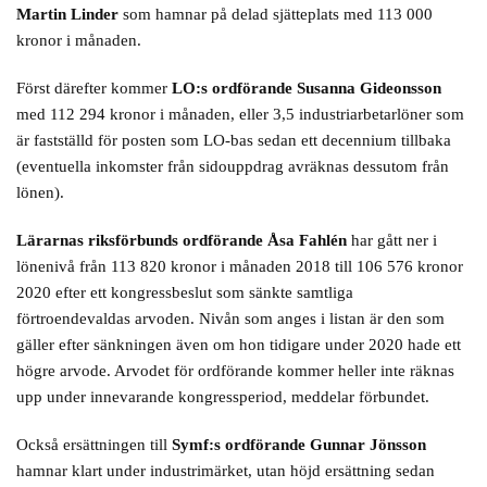
Martin Linder
som hamnar på delad sjätteplats med 113 000
kronor i månaden.
Först därefter kommer
LO:s ordförande Susanna Gideonsson
med 112 294 kronor i månaden, eller 3,5 industriarbetarlöner som
är fastställd för posten som LO-bas sedan ett decennium tillbaka
(eventuella inkomster från sidouppdrag avräknas dessutom från
lönen).
Lärarnas riksförbunds ordförande Åsa Fahlén
har gått ner i
lönenivå från 113 820 kronor i månaden 2018 till 106 576 kronor
2020 efter ett kongressbeslut som sänkte samtliga
förtroendevaldas arvoden. Nivån som anges i listan är den som
gäller efter sänkningen även om hon tidigare under 2020 hade ett
högre arvode. Arvodet för ordförande kommer heller inte räknas
upp under innevarande kongressperiod, meddelar förbundet.
Också ersättningen till
Symf:s ordförande Gunnar Jönsson
hamnar klart under industrimärket, utan höjd ersättning sedan