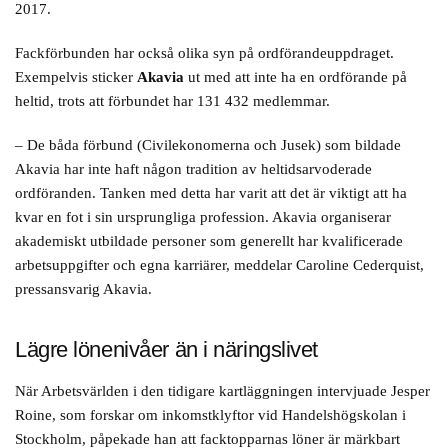
2017.
Fackförbunden har också olika syn på ordförandeuppdraget.
Exempelvis sticker
Akavia
ut med att inte ha en ordförande på
heltid, trots att förbundet har 131 432 medlemmar.
– De båda förbund (Civilekonomerna och Jusek) som bildade
Akavia har inte haft någon tradition av heltidsarvoderade
ordföranden. Tanken med detta har varit att det är viktigt att ha
kvar en fot i sin ursprungliga profession. Akavia organiserar
akademiskt utbildade personer som generellt har kvalificerade
arbetsuppgifter och egna karriärer, meddelar Caroline Cederquist,
pressansvarig Akavia.
Lägre lönenivåer än i näringslivet
När Arbetsvärlden i den tidigare kartläggningen intervjuade Jesper
Roine, som forskar om inkomstklyftor vid Handelshögskolan i
Stockholm, påpekade han att facktopparnas löner är märkbart