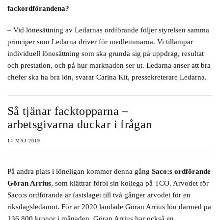
fackordförandena?
– Vid lönesättning av Ledarnas ordförande följer styrelsen samma
principer som Ledarna driver för medlemmarna. Vi tillämpar
individuell lönesättning som ska grunda sig på uppdrag, resultat
och prestation, och på hur marknaden ser ut. Ledarna anser att bra
chefer ska ha bra lön, svarar Carina Kit, pressekreterare Ledarna.
Så tjänar facktopparna –
arbetsgivarna duckar i frågan
14 MAJ 2019
På andra plats i löneligan kommer denna gång
Saco:s ordförande
Göran Arrius
, som klättrar förbi sin kollega på TCO. Arvodet för
Saco:s ordförande är fastslaget till två gånger arvodet för en
riksdagsledamot. För år 2020 landade Göran Arrius lön därmed på
136 800 kronor i månaden. Göran Arrius har också en