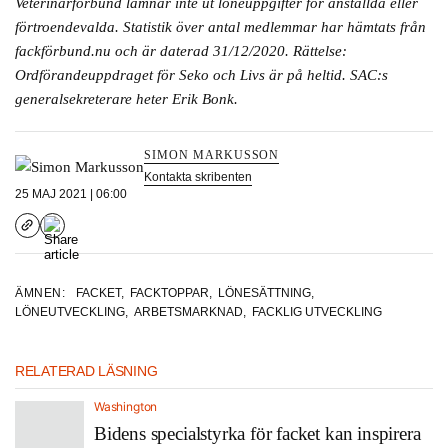
Veterinärförbund lämnar inte ut löneuppgifter för anställda eller
förtroendevalda. Statistik över antal medlemmar har hämtats från
fackförbund.nu och är daterad 31/12/2020. Rättelse:
Ordförandeuppdraget för Seko och Livs är på heltid. SAC:s
generalsekreterare heter Erik Bonk.
SIMON MARKUSSON
Kontakta skribenten
25 MAJ 2021 | 06:00
ÄMNEN:
FACKET
,
FACKTOPPAR
,
LÖNESÄTTNING
,
LÖNEUTVECKLING
,
ARBETSMARKNAD
,
FACKLIG UTVECKLING
RELATERAD LÄSNING
Washington
Bidens specialstyrka för facket kan inspirera