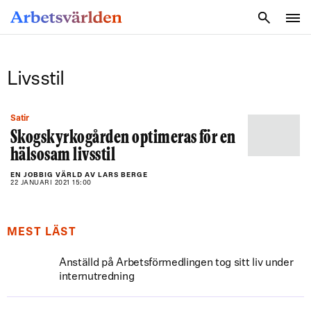
SÖK
Livsstil
Satir
Skogskyrkogården optimeras för en
hälsosam livsstil
EN JOBBIG VÄRLD AV LARS BERGE
22 JANUARI 2021 15:00
MEST LÄST
Anställd på Arbetsförmedlingen tog sitt liv under
internutredning