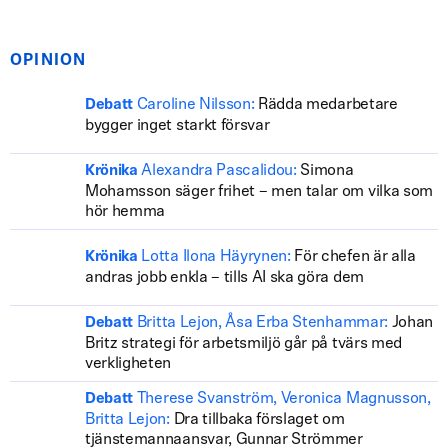
OPINION
Caroline Nilsson:
Rädda medarbetare
Debatt
bygger inget starkt försvar
Alexandra Pascalidou:
Simona
Krönika
Mohamsson säger frihet – men talar om vilka som
hör hemma
Lotta Ilona Häyrynen:
För chefen är alla
Krönika
andras jobb enkla – tills AI ska göra dem
Britta Lejon, Åsa Erba Stenhammar:
Johan
Debatt
Britz strategi för arbetsmiljö går på tvärs med
verkligheten
Therese Svanström, Veronica Magnusson,
Debatt
Britta Lejon:
Dra tillbaka förslaget om
tjänstemannaansvar, Gunnar Strömmer