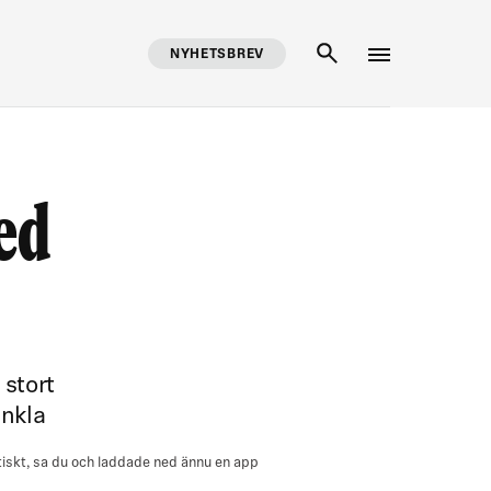
NYHETSBREV
SÖK
ed
 stort
enkla