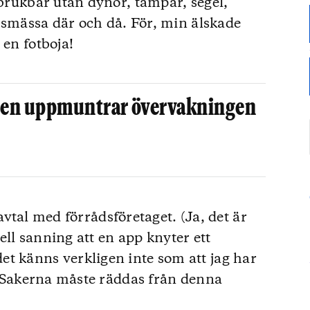
obrukbar utan dynor, tampar, segel,
kilsmässa där och då. För, min älskade
 en fotboja!
en uppmuntrar övervakningen
t avtal med förrådsföretaget. (Ja, det är
ll sanning att en app knyter ett
t känns verkligen inte som att jag har
t. Sakerna måste räddas från denna