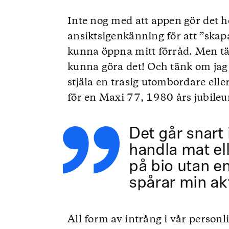
Inte nog med att appen gör det h
ansiktsigenkänning för att ”skapa
kunna öppna mitt förråd. Men tänk
kunna göra det! Och tänk om jag 
stjäla en trasig utombordare elle
för en Maxi 77, 1980 års jubile
Det går snart i
handla mat ell
på bio utan e
spårar min akt
All form av intrång i vår personl