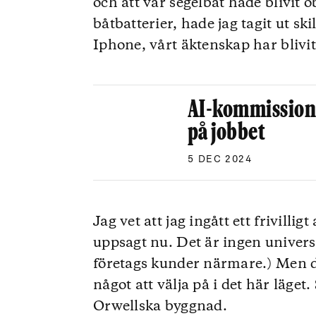
och att vår segelbåt hade blivit 
båtbatterier, hade jag tagit ut s
Iphone, vårt äktenskap har blivit
AI-kommission
på jobbet
5 DEC 2024
Jag vet att jag ingått ett frivillig
uppsagt nu. Det är ingen universe
företags kunder närmare.) Men de
något att välja på i det här läge
Orwellska byggnad.