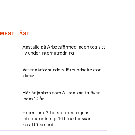
MEST LÄST
Anställd på Arbetsförmedlingen tog sitt
liv under internutredning
Veterinärförbundets förbundsdirektör
slutar
Här är jobben som AI kan kan ta över
inom 10 år
Expert om Arbetsförmedlingens
internutredning: ”Ett fruktansvärt
karaktärsmord”