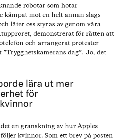
iknande robotar som hotar
e kämpat mot en helt annan slags
och låter oss styras av genom våra
tupproret, demonstrerat för rätten att
pptelefon och arrangerat protester
t ”Trygghetskamerans dag”. Jo, det
borde lära ut mer
erhet för
 kvinnor
adet en granskning av hur
Apples
öljer kvinnor
. Som ett brev på posten