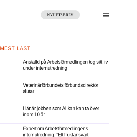
NYHETSBREV
SÖK
MEST LÄST
Anställd på Arbetsförmedlingen tog sitt liv
under internutredning
Veterinärförbundets förbundsdirektör
slutar
Här är jobben som AI kan kan ta över
inom 10 år
Expert om Arbetsförmedlingens
internutredning: ”Ett fruktansvärt