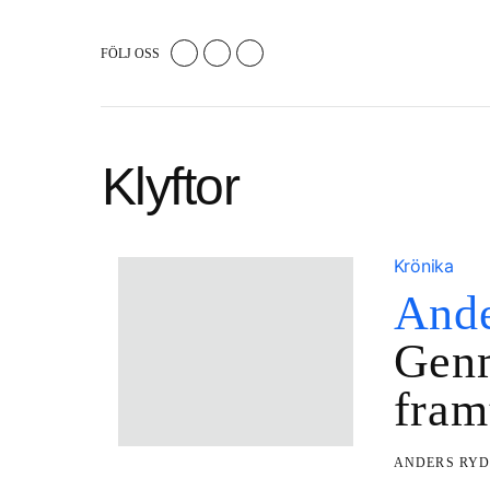
FÖLJ OSS
Klyftor
Krönika
Ande
Genm
fram
ANDERS RY