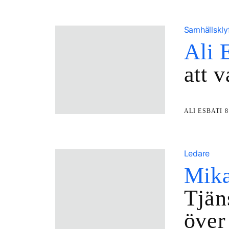
Samhällskly
Ali 
att 
ALI ESBATI
8
Ledare
Mika
Tjän
över