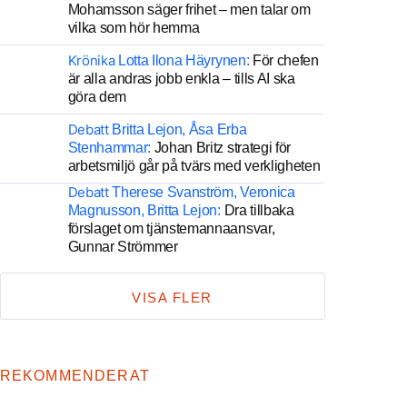
Mohamsson säger frihet – men talar om
vilka som hör hemma
Krönika
Lotta Ilona Häyrynen:
För chefen
är alla andras jobb enkla – tills AI ska
göra dem
Debatt
Britta Lejon, Åsa Erba
Stenhammar:
Johan Britz strategi för
arbetsmiljö går på tvärs med verkligheten
Debatt
Therese Svanström, Veronica
Magnusson, Britta Lejon:
Dra tillbaka
förslaget om tjänstemannaansvar,
Gunnar Strömmer
VISA FLER
REKOMMENDERAT