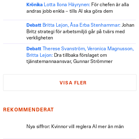
Lotta Ilona Häyrynen:
För chefen är alla
Krönika
andras jobb enkla – tills AI ska göra dem
Britta Lejon, Åsa Erba Stenhammar:
Johan
Debatt
Britz strategi för arbetsmiljö går på tvärs med
verkligheten
Therese Svanström, Veronica Magnusson,
Debatt
Britta Lejon:
Dra tillbaka förslaget om
tjänstemannaansvar, Gunnar Strömmer
VISA FLER
REKOMMENDERAT
Nya siffror: Kvinnor vill reglera AI mer än män