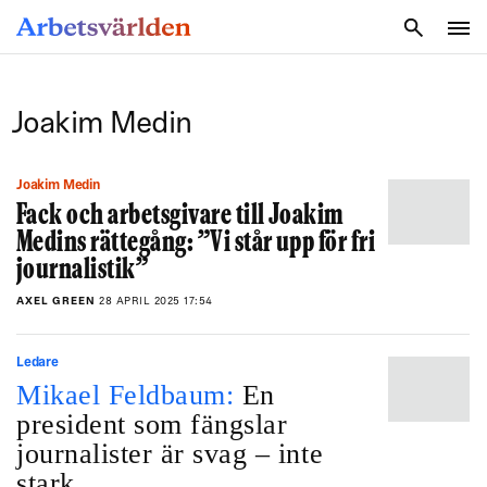
SÖK
Joakim Medin
Joakim Medin
Fack och arbetsgivare till Joakim
Medins rättegång: ”Vi står upp för fri
journalistik”
AXEL GREEN
28 APRIL 2025 17:54
Ledare
Mikael Feldbaum:
En
president som fängslar
journalister är svag – inte
stark