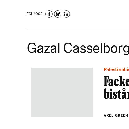
FÖLJ OSS
Gazal Casselbor
Palestinab
Facke
bistå
AXEL GREE