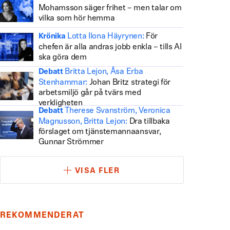
Mohamsson säger frihet – men talar om
vilka som hör hemma
Lotta Ilona Häyrynen:
För
Krönika
chefen är alla andras jobb enkla – tills AI
ska göra dem
Britta Lejon, Åsa Erba
Debatt
Stenhammar:
Johan Britz strategi för
arbetsmiljö går på tvärs med
verkligheten
Therese Svanström, Veronica
Debatt
Magnusson, Britta Lejon:
Dra tillbaka
förslaget om tjänstemannaansvar,
Gunnar Strömmer
VISA FLER
REKOMMENDERAT