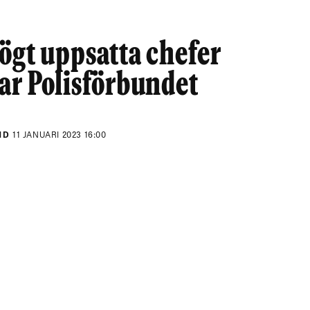
ögt uppsatta chefer
ar Polisförbundet
ND
11 JANUARI 2023 16:00