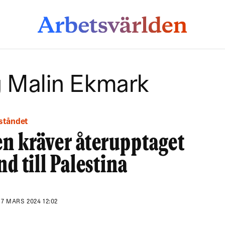
g Malin Ekmark
iståndet
n kräver återupptaget
nd till Palestina
N
7 MARS 2024 12:02