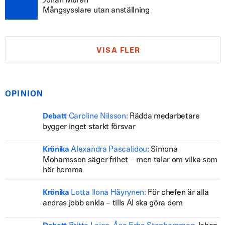
Johan Murén
Mångsysslare utan anställning
VISA FLER
OPINION
Caroline Nilsson:
Rädda medarbetare
Debatt
bygger inget starkt försvar
Alexandra Pascalidou:
Simona
Krönika
Mohamsson säger frihet – men talar om vilka som
hör hemma
Lotta Ilona Häyrynen:
För chefen är alla
Krönika
andras jobb enkla – tills AI ska göra dem