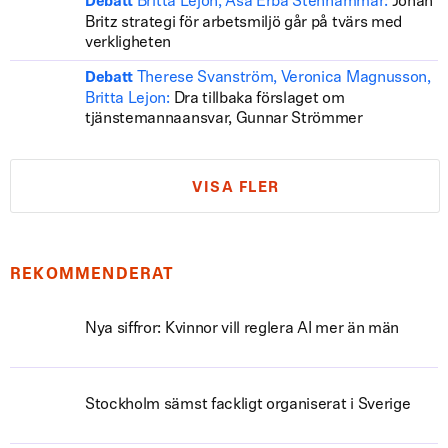
Britta Lejon, Åsa Erba Stenhammar:
Johan
Debatt
Britz strategi för arbetsmiljö går på tvärs med
verkligheten
Therese Svanström, Veronica Magnusson,
Debatt
Britta Lejon:
Dra tillbaka förslaget om
tjänstemannaansvar, Gunnar Strömmer
VISA FLER
REKOMMENDERAT
Nya siffror: Kvinnor vill reglera AI mer än män
Stockholm sämst fackligt organiserat i Sverige