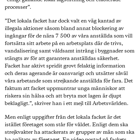
processer”.
”Det lokala facket har dock valt en väg kantad av
illegala aktioner såsom bland annat blockering av
ingångar för de nära 7 500 av våra anställda som vill
fortsätta sitt arbete på en arbetsplats där de trivs,
vandalisering samt våldsamt intrång i byggnader som
stängts av för att garantera anställdas säkerhet.
Facket har aktivt spridit grovt felaktig information
och deras agerande är oansvarigt och utsätter såväl
våra arbetande som strejkande anställda för fara. Det
faktum att facket uppmuntrar unga människor att
riskera sin hälsa och att bryta mot lagen är djupt
beklagligt.”, skriver han i ett mejl till Arbetsvärlden.
Men enligt uppgifter från det lokala facket är det
istället företaget som står för våldet. Enligt dem ska
strejkvakter ha attackerats av grupper av män som ska
ha anlitats av företaget. En video postad på fackets