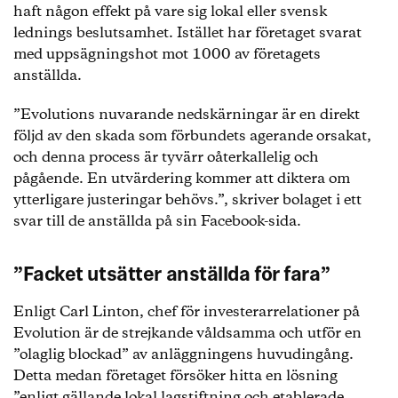
haft någon effekt på vare sig lokal eller svensk
lednings beslutsamhet. Istället har företaget svarat
med uppsägningshot mot 1000 av företagets
anställda.
”Evolutions nuvarande nedskärningar är en direkt
följd av den skada som förbundets agerande orsakat,
och denna process är tyvärr oåterkallelig och
pågående. En utvärdering kommer att diktera om
ytterligare justeringar behövs.”, skriver bolaget i ett
svar till de anställda på sin Facebook-sida.
”Facket utsätter anställda för fara”
Enligt Carl Linton, chef för investerarrelationer på
Evolution är de strejkande våldsamma och utför en
”olaglig blockad” av anläggningens huvudingång.
Detta medan företaget försöker hitta en lösning
”enligt gällande lokal lagstiftning och etablerade