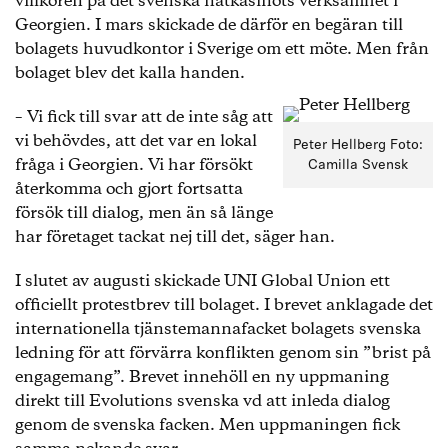
villkoren på det svenska nätkasinots verksamhet i
Georgien. I mars skickade de därför en begäran till
bolagets huvudkontor i Sverige om ett möte. Men från
bolaget blev det kalla handen.
– Vi fick till svar att de inte såg att
vi behövdes, att det var en lokal
Peter Hellberg Foto:
fråga i Georgien. Vi har försökt
Camilla Svensk
återkomma och gjort fortsatta
försök till dialog, men än så länge
har företaget tackat nej till det, säger han.
I slutet av augusti skickade UNI Global Union ett
officiellt protestbrev till bolaget. I brevet anklagade det
internationella tjänstemannafacket bolagets svenska
ledning för att förvärra konflikten genom sin ”brist på
engagemang”. Brevet innehöll en ny uppmaning
direkt till Evolutions svenska vd att inleda dialog
genom de svenska facken. Men uppmaningen fick