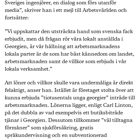
Sveriges ingenjörer, en dialog som förs utanför
media”, skriver han i ett mejl till Arbetsvärlden och
fortsätter:
”Vi uppskattar den utsträckta hand som svenska fack
erbjudit, men då frågan rör våra lokalt anställda i
Georgien, är vår hållning att arbetsmarknadens
lokala parter är de som har bäst kännedom om landet,
arbetsmarknaden samt de villkor som erbjuds i vår
lokala verksamhet.”
Att löner och villkor skulle vara undermåliga är direkt
felaktigt, anser han. Istället är företaget stolta över att
kunna erbjuda ”tiotusentals unga georgier” inträde till
arbetsmarknaden. Lönerna ligger, enligt Carl Linton,
på det dubbla av vad exempelvis ett butiksbiträde
tjänar i Georgien. Dessutom tillkommer ”väl tilltagna
förmåner” som sjukförsäkring, gratis
språkundervisning och en subventionerad