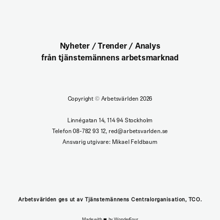
Nyheter / Trender / Analys
från tjänstemännens arbetsmarknad
Copyright
©
Arbetsvärlden 2026
Linnégatan 14, 114 94 Stockholm
Telefon 08-782 93 12, red@arbetsvarlden.se
Ansvarig utgivare: Mikael Feldbaum
Arbetsvärlden ges ut av Tjänstemännens Centralorganisation, TCO.
Made with
by WonderFour