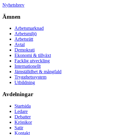
Nyhetsbrev
Ämnen
Arbetsmarknad
Arbetsmiljö
Arbetsrätt
Avtal
Demokrati
Ekonomi & tillväxt
Facklig utveckling
Internationellt
Jämställdhet & mångfald
Trygghetssystem
Utbildning
Avdelningar
Startsida
Ledare
Debatter
Krönikor
Satir
Kontakt