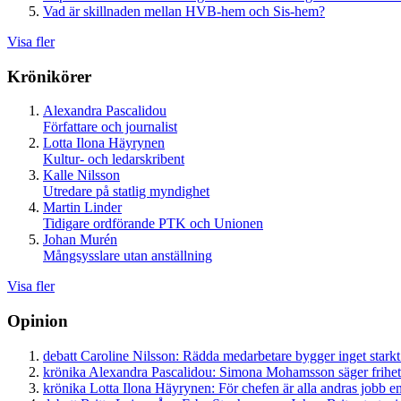
Vad är skillnaden mellan HVB-hem och Sis-hem?
Visa fler
Krönikörer
Alexandra Pascalidou
Författare och journalist
Lotta Ilona Häyrynen
Kultur- och ledarskribent
Kalle Nilsson
Utredare på statlig myndighet
Martin Linder
Tidigare ordförande PTK och Unionen
Johan Murén
Mångsysslare utan anställning
Visa fler
Opinion
debatt
Caroline Nilsson:
Rädda medarbetare bygger inget starkt
krönika
Alexandra Pascalidou:
Simona Mohamsson säger frihet
krönika
Lotta Ilona Häyrynen:
För chefen är alla andras jobb en