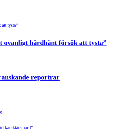
 ovanligt hårdhänt försök att tysta”
granskande reportrar
ng
ärt karaktärsmord”