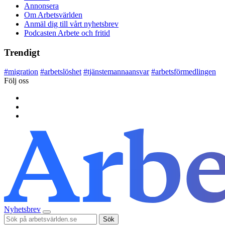
Annonsera
Om Arbetsvärlden
Anmäl dig till vårt nyhetsbrev
Podcasten Arbete och fritid
Trendigt
#
migration
#
arbetslöshet
#
tjänstemannaansvar
#
arbetsförmedlingen
Följ oss
Nyhetsbrev
Sök