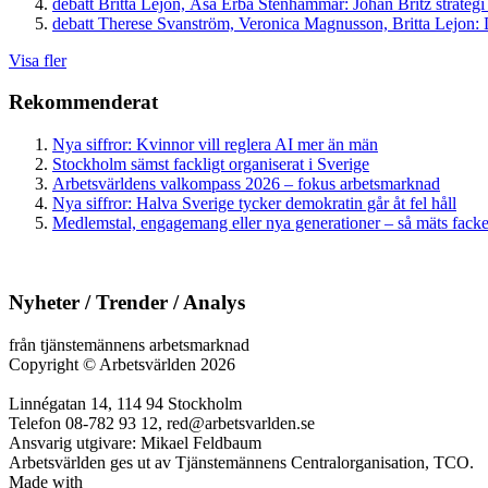
debatt
Britta Lejon, Åsa Erba Stenhammar:
Johan Britz strategi
debatt
Therese Svanström, Veronica Magnusson, Britta Lejon:
D
Visa fler
Rekommenderat
Nya siffror: Kvinnor vill reglera AI mer än män
Stockholm sämst fackligt organiserat i Sverige
Arbetsvärldens valkompass 2026 – fokus arbetsmarknad
Nya siffror: Halva Sverige tycker demokratin går åt fel håll
Medlemstal, engagemang eller nya generationer – så mäts facken
Nyheter / Trender / Analys
från tjänstemännens arbetsmarknad
Copyright
©
Arbetsvärlden 2026
Linnégatan 14, 114 94 Stockholm
Telefon 08-782 93 12, red@arbetsvarlden.se
Ansvarig utgivare: Mikael Feldbaum
Arbetsvärlden ges ut av Tjänstemännens Centralorganisation, TCO.
Made with