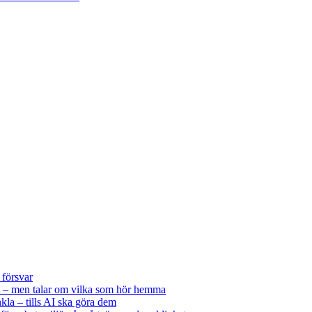
 försvar
 – men talar om vilka som hör hemma
kla – tills AI ska göra dem