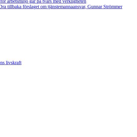
 för arbetsmiljö går på tvärs med verkligheten
ra tillbaka förslaget om tjänstemannaansvar, Gunnar Strömmer
s livskraft