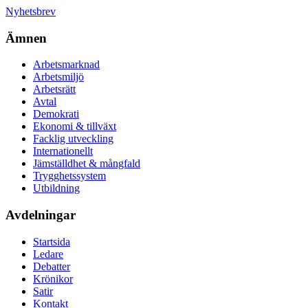
Nyhetsbrev
Ämnen
Arbetsmarknad
Arbetsmiljö
Arbetsrätt
Avtal
Demokrati
Ekonomi & tillväxt
Facklig utveckling
Internationellt
Jämställdhet & mångfald
Trygghetssystem
Utbildning
Avdelningar
Startsida
Ledare
Debatter
Krönikor
Satir
Kontakt