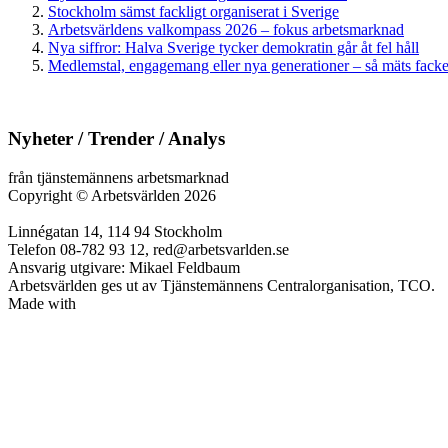
Stockholm sämst fackligt organiserat i Sverige
Arbetsvärldens valkompass 2026 – fokus arbetsmarknad
Nya siffror: Halva Sverige tycker demokratin går åt fel håll
Medlemstal, engagemang eller nya generationer – så mäts facken
Nyheter / Trender / Analys
från tjänstemännens arbetsmarknad
Copyright
©
Arbetsvärlden 2026
Linnégatan 14, 114 94 Stockholm
Telefon 08-782 93 12, red@arbetsvarlden.se
Ansvarig utgivare: Mikael Feldbaum
Arbetsvärlden ges ut av Tjänstemännens Centralorganisation, TCO.
Made with