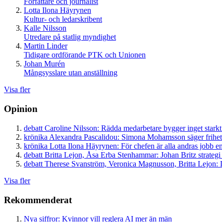
Författare och journalist
Lotta Ilona Häyrynen
Kultur- och ledarskribent
Kalle Nilsson
Utredare på statlig myndighet
Martin Linder
Tidigare ordförande PTK och Unionen
Johan Murén
Mångsysslare utan anställning
Visa fler
Opinion
debatt
Caroline Nilsson:
Rädda medarbetare bygger inget starkt
krönika
Alexandra Pascalidou:
Simona Mohamsson säger frihet
krönika
Lotta Ilona Häyrynen:
För chefen är alla andras jobb en
debatt
Britta Lejon, Åsa Erba Stenhammar:
Johan Britz strategi
debatt
Therese Svanström, Veronica Magnusson, Britta Lejon:
D
Visa fler
Rekommenderat
Nya siffror: Kvinnor vill reglera AI mer än män