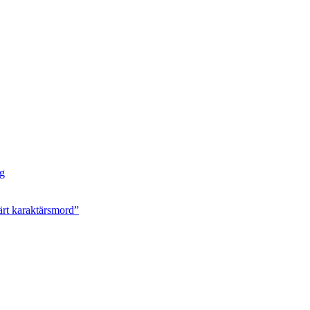
ng
ärt karaktärsmord”