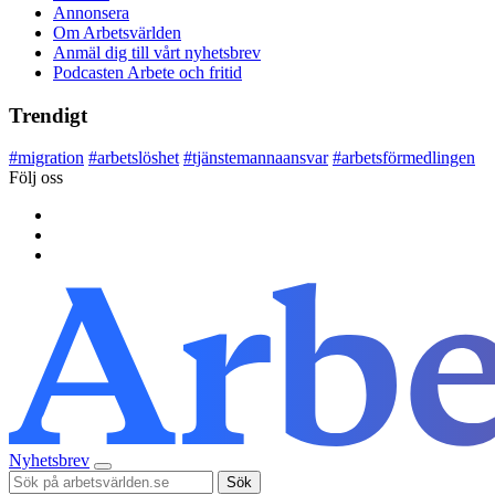
Annonsera
Om Arbetsvärlden
Anmäl dig till vårt nyhetsbrev
Podcasten Arbete och fritid
Trendigt
#
migration
#
arbetslöshet
#
tjänstemannaansvar
#
arbetsförmedlingen
Följ oss
Nyhetsbrev
Sök