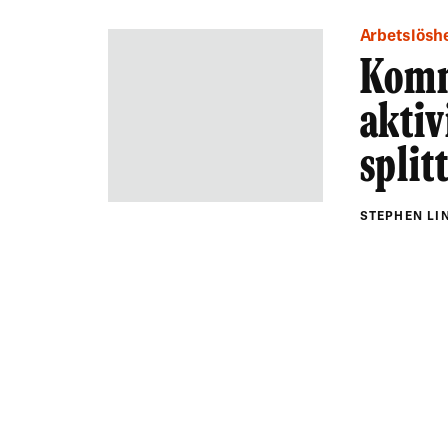
Arbetslösh
Komm
aktiv
split
STEPHEN L