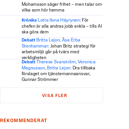
Mohamsson säger frihet – men talar om
vilka som hör hemma
Lotta Ilona Häyrynen:
För
Krönika
chefen är alla andras jobb enkla – tills AI
ska göra dem
Britta Lejon, Åsa Erba
Debatt
Stenhammar:
Johan Britz strategi för
arbetsmiljö går på tvärs med
verkligheten
Therese Svanström, Veronica
Debatt
Magnusson, Britta Lejon:
Dra tillbaka
förslaget om tjänstemannaansvar,
Gunnar Strömmer
VISA FLER
REKOMMENDERAT