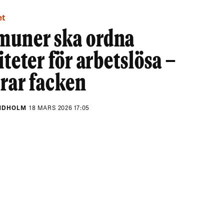
et
uner ska ordna
iteter för arbetslösa –
trar facken
INDHOLM
18 MARS 2026 17:05