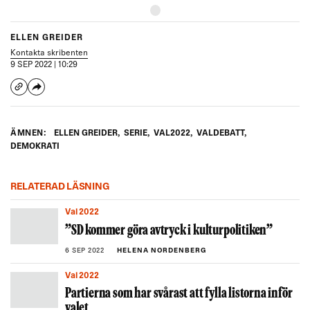
ELLEN GREIDER
Kontakta skribenten
9 SEP 2022 | 10:29
ÄMNEN:
ELLEN GREIDER
,
SERIE
,
VAL2022
,
VALDEBATT
,
DEMOKRATI
RELATERAD LÄSNING
Val 2022
”SD kommer göra avtryck i kulturpolitiken”
6 SEP 2022
HELENA NORDENBERG
Val 2022
Partierna som har svårast att fylla listorna inför
valet