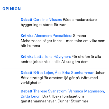
OPINION
Caroline Nilsson:
Rädda medarbetare
Debatt
bygger inget starkt försvar
Alexandra Pascalidou:
Simona
Krönika
Mohamsson säger frihet – men talar om vilka som
hör hemma
Lotta Ilona Häyrynen:
För chefen är alla
Krönika
andras jobb enkla – tills AI ska göra dem
Britta Lejon, Åsa Erba Stenhammar:
Johan
Debatt
Britz strategi för arbetsmiljö går på tvärs med
verkligheten
Therese Svanström, Veronica Magnusson,
Debatt
Britta Lejon:
Dra tillbaka förslaget om
tjänstemannaansvar, Gunnar Strömmer