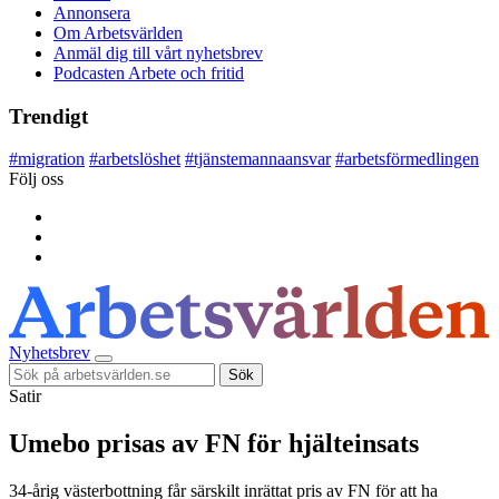
Annonsera
Om Arbetsvärlden
Anmäl dig till vårt nyhetsbrev
Podcasten Arbete och fritid
Trendigt
#
migration
#
arbetslöshet
#
tjänstemannaansvar
#
arbetsförmedlingen
Följ oss
Nyhetsbrev
Sök
Satir
Umebo prisas av FN för hjälteinsats
34-årig västerbottning får särskilt inrättat pris av FN för att ha