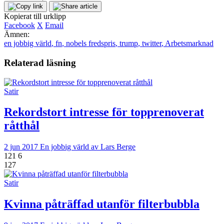
Kopierat till urklipp
Facebook
X
Email
Ämnen:
en jobbig värld
,
fn
,
nobels fredspris
,
trump
,
twitter
,
Arbetsmarknad
Relaterad läsning
Satir
Rekordstort intresse för topprenoverat
råtthål
2 jun 2017
En jobbig värld av Lars Berge
121
6
127
Satir
Kvinna påträffad utanför filterbubbla