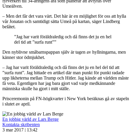
fyrverkeri till 34-åringens ära som planerar att avfyras över
Umeälven.
– Men det får det vara värt. Det här är en möjlighet för oss att hylla
vår Jonatan och samtidigt sätta Umeå på kartan, säger Lindberg
belåtet.
”Jag har varit föräldraledig och då finns det ju en hel
del tid att ”surfa runt””
Den nyblivne småbarnspappan själv är tagen av hyllningarna, men
känner stor ödmjukhet.
– Jag har varit föräldraledig och då finns det ju en hel del tid att
”surfa runt”. Jag hittade en artikel där man punkt för punkt radade
upp likheterna mellan Trump och Hitler. Jag kände att världen måste
få veta. Egentligen har jag bara gjort vad varje medkännande
människa skulle ha gjort i mitt ställe.
Prisceremonin på FN-högkvarter i New York beräknas gå av stapeln
i slutet av april.
En jobbig värld av Lars Berge
Kontakta skribenten
3 mar 2017 | 13:42