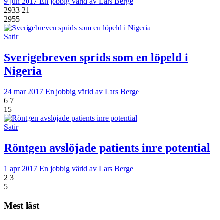
9 jun 2017
En jobbig värld av Lars Berge
2933
21
2955
Satir
Sverigebreven sprids som en löpeld i
Nigeria
24 mar 2017
En jobbig värld av Lars Berge
6
7
15
Satir
Röntgen avslöjade patients inre potential
1 apr 2017
En jobbig värld av Lars Berge
2
3
5
Mest läst