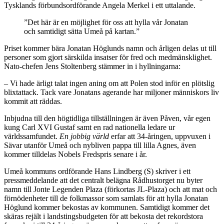
Tysklands förbundsordförande Angela Merkel i ett uttalande.
”Det här är en möjlighet för oss att hylla vår Jonatan
och samtidigt sätta Umeå på kartan.”
Priset kommer bära Jonatan Höglunds namn och årligen delas ut till
personer som gjort särskilda insatser för fred och medmänsklighet.
Nato-chefen Jens Stoltenberg stämmer in i hyllningarna:
– Vi hade ärligt talat ingen aning om att Polen stod inför en plötslig
blixtattack. Tack vare Jonatans agerande har miljoner människors liv
kommit att räddas.
Inbjudna till den högtidliga tillställningen är även Påven, vår egen
kung Carl XVI Gustaf samt en rad nationella ledare ur
världssamfundet.
En jobbig värld
erfar att 34-åringen, uppvuxen i
Sävar utanför Umeå och nybliven pappa till lilla Agnes, även
kommer tilldelas Nobels Fredspris senare i år.
Umeå kommuns ordförande Hans Lindberg (S) skriver i ett
pressmeddelande att det centralt belägna Rådhustorget nu byter
namn till Jonte Legenden Plaza (förkortas JL-Plaza) och att mat och
förnödenheter till de folkmassor som samlats för att hylla Jonatan
Höglund kommer bekostas av kommunen. Samtidigt kommer det
skäras rejält i landstingsbudgeten för att bekosta det rekordstora