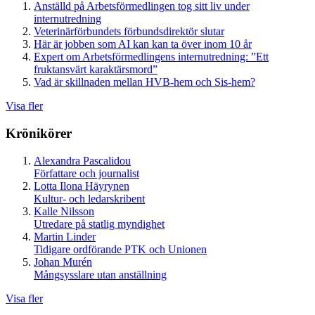
Anställd på Arbetsförmedlingen tog sitt liv under
internutredning
Veterinärförbundets förbundsdirektör slutar
Här är jobben som AI kan kan ta över inom 10 år
Expert om Arbetsförmedlingens internutredning: ”Ett
fruktansvärt karaktärsmord”
Vad är skillnaden mellan HVB-hem och Sis-hem?
Visa fler
Krönikörer
Alexandra Pascalidou
Författare och journalist
Lotta Ilona Häyrynen
Kultur- och ledarskribent
Kalle Nilsson
Utredare på statlig myndighet
Martin Linder
Tidigare ordförande PTK och Unionen
Johan Murén
Mångsysslare utan anställning
Visa fler