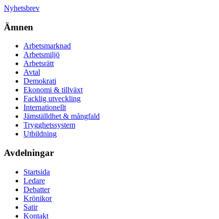
Nyhetsbrev
Ämnen
Arbetsmarknad
Arbetsmiljö
Arbetsrätt
Avtal
Demokrati
Ekonomi & tillväxt
Facklig utveckling
Internationellt
Jämställdhet & mångfald
Trygghetssystem
Utbildning
Avdelningar
Startsida
Ledare
Debatter
Krönikor
Satir
Kontakt