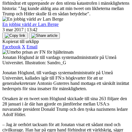
förhindrat ett upprepande av den största katastrofen i mänsklighetens
historia: "Jag kunde aldrig ana att min tweet om likheterna mellan
Trump och Hitler skulle få en sådan betydelse".
En jobbig värld av Lars Berge
3 mar 2017 | 13:42
Kopierat till urklipp
Facebook
X
Email
Jonatan Höglund är till vardags systemadministratör på Umeå
Universitet. Illustration: Sandro_G
Jonatan Höglund, till vardags systemadministratör på Umeå
Universitet, kallades igår till FN:s högkvarter för att ur
generalsekreterare Antonio Guterres hand mottaga ett särskilt inrättat
hederspris för sina insatser för mänskligheten.
Orsaken är en tweet som Höglund skickade till sina 263 följare den
28 januari i år där han gjorde en jämförelse mellan USA:s
nuvarande president Donald Trump och den tyska nazismens ledare
Adolf Hitler.
– Jag är oerhört tacksam för att Jonatan visat ett sådant mod och
civilkurage. Han har på egen hand förhindrat ett världskrig, säger