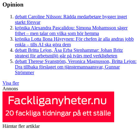
Opinion
debatt
Caroline Nilsson:
Rädda medarbetare bygger inget
starkt försvar
krönika
Alexandra Pascalidou:
Simona Mohamsson säger
frihet – men talar om vilka som hör hemma
krönika
Lotta Ilona Häyrynen:
För chefen är alla andras jobb
enkla – tills AI ska göra dem
debatt
Britta Lejon, Åsa Erba Stenhammar:
Johan Britz
strategi för arbetsmiljö går på tvärs med verkligheten
debatt
Therese Svanström, Veronica Magnusson, Britta Lejon:
Dra tillbaka förslaget om tjänstemannaansvar, Gunnar
Strömmer
Visa fler
Annons
Hämtar fler artiklar