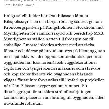
samhällsskydd och beredskap, på kontoret i centrala Stockholm.
Foto: Jessica Gow / TT
Enligt satellitbilder har Dan Eliasson lämnat
Rikspolisstyrelsen och börjat röra sig söderut genom
Kronobergsparken på Kungsholmen i Stockholm mot
Myndigheten för samhällsskydd och beredskap MSB.
Myndighetens ställde natten till fredagen om till
stabsläge. I morse inleddes arbetet med att täcka
fönster och dörrar på huvudkontoret på Fleminggatan
med spånskivor. I det öppna kontorslandskapet inuti
byggnaden har lösa föremål och väggdekorationer
tagits ner och tyngre kontorsmaskiner som skrivare
och kopiatorer fixerats vid byggnadens bärande
väggar för att inte förvandlas till livsfarliga projektiler
när Dan Eliasson sveper genom rummet. Ett
dieselaggregat för att säkra strömförsörjningen
kommer att placeras i anslutning till byggnaden, i den
nuvarande rökrutan.