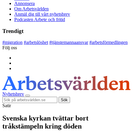
Annonsera
Om Arbetsvärlden
Anmäl dig till vårt nyhetsbrev
Podcasten Arbete och fritid
Trendigt
#
migration
#
arbetslöshet
#
tjänstemannaansvar
#
arbetsförmedlingen
Följ oss
Nyhetsbrev
Sök
Satir
Svenska kyrkan tvättar bort
tråkstämpeln kring döden