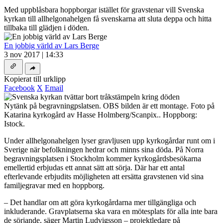
Med uppblåsbara hoppborgar istället för gravstenar vill Svenska
kyrkan till allhelgonahelgen få svenskarna att sluta deppa och hitta
tillbaka till glädjen i döden.
En jobbig värld av Lars Berge
3 nov 2017 | 14:33
Kopierat till urklipp
Facebook
X
Email
Nytänk på begravningpslatsen. OBS bilden är ett montage. Foto på
Katarina kyrkogård av Hasse Holmberg/Scanpix.. Hoppborg:
Istock.
Under allhelgonahelgen lyser gravljusen upp kyrkogårdar runt om i
Sverige när befolkningen hedrar och minns sina döda. På Norra
begravningsplatsen i Stockholm kommer kyrkogårdsbesökarna
emellertid erbjudas ett annat sätt att sörja. Där har ett antal
efterlevande erbjudits möjligheten att ersätta gravstenen vid sina
familjegravar med en hoppborg.
– Det handlar om att göra kyrkogårdarna mer tillgängliga och
inkluderande. Gravplatserna ska vara en mötesplats för alla inte bara
de sörjande, säger Martin Ludvigsson – projektledare på