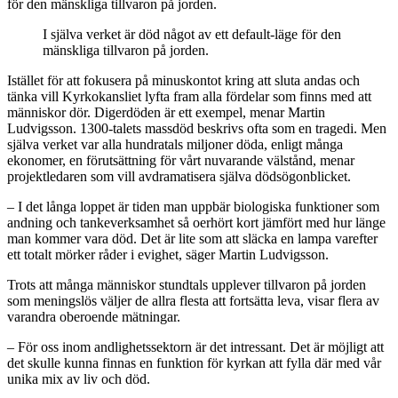
för den mänskliga tillvaron på jorden.
I själva verket är död något av ett default-läge för den
mänskliga tillvaron på jorden.
Istället för att fokusera på minuskontot kring att sluta andas och
tänka vill Kyrkokansliet lyfta fram alla fördelar som finns med att
människor dör. Digerdöden är ett exempel, menar Martin
Ludvigsson. 1300-talets massdöd beskrivs ofta som en tragedi. Men
själva verket var alla hundratals miljoner döda, enligt många
ekonomer, en förutsättning för vårt nuvarande välstånd, menar
projektledaren som vill avdramatisera själva dödsögonblicket.
– I det långa loppet är tiden man uppbär biologiska funktioner som
andning och tankeverksamhet så oerhört kort jämfört med hur länge
man kommer vara död. Det är lite som att släcka en lampa varefter
ett totalt mörker råder i evighet, säger Martin Ludvigsson.
Trots att många människor stundtals upplever tillvaron på jorden
som meningslös väljer de allra flesta att fortsätta leva, visar flera av
varandra oberoende mätningar.
– För oss inom andlighetssektorn är det intressant. Det är möjligt att
det skulle kunna finnas en funktion för kyrkan att fylla där med vår
unika mix av liv och död.