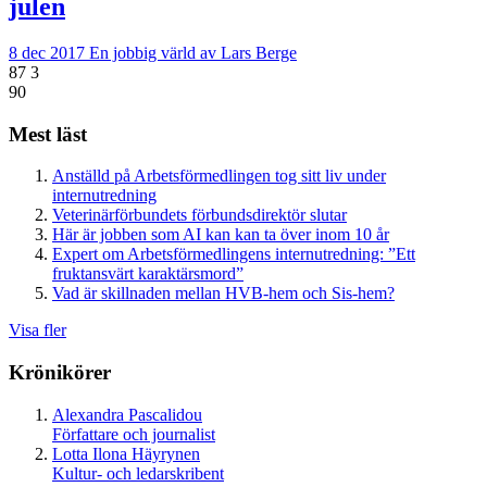
julen
8 dec 2017
En jobbig värld av Lars Berge
87
3
90
Mest läst
Anställd på Arbetsförmedlingen tog sitt liv under
internutredning
Veterinärförbundets förbundsdirektör slutar
Här är jobben som AI kan kan ta över inom 10 år
Expert om Arbetsförmedlingens internutredning: ”Ett
fruktansvärt karaktärsmord”
Vad är skillnaden mellan HVB-hem och Sis-hem?
Visa fler
Krönikörer
Alexandra Pascalidou
Författare och journalist
Lotta Ilona Häyrynen
Kultur- och ledarskribent