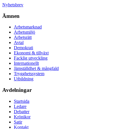
Nyhetsbrev
Ämnen
Arbetsmarknad
Arbetsmiljö
Arbetsrätt
Avtal
Demokrati
Ekonomi & tillväxt
Facklig utveckling
Internationellt
Jämställdhet & mångfald
Trygghetssystem
Utbildning
Avdelningar
Startsida
Ledare
Debatter
Krönikor
Satir
Kontakt