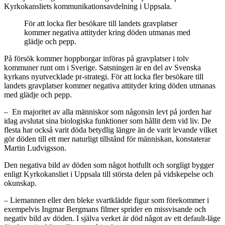
Kyrkokansliets kommunikationsavdelning i Uppsala.
För att locka fler besökare till landets gravplatser
kommer negativa attityder kring döden utmanas med
glädje och pepp.
På försök kommer hoppborgar införas på gravplatser i tolv
kommuner runt om i Sverige. Satsningen är en del av Svenska
kyrkans nyutvecklade pr-strategi. För att locka fler besökare till
landets gravplatser kommer negativa attityder kring döden utmanas
med glädje och pepp.
– En majoritet av alla människor som någonsin levt på jorden har
idag avslutat sina biologiska funktioner som hållit dem vid liv. De
flesta har också varit döda betydlig längre än de varit levande vilket
gör döden till ett mer naturligt tillstånd för människan, konstaterar
Martin Ludvigsson.
Den negativa bild av döden som något hotfullt och sorgligt bygger
enligt Kyrkokansliet i Uppsala till största delen på vidskepelse och
okunskap.
– Liemannen eller den bleke svartklädde figur som förekommer i
exempelvis Ingmar Bergmans filmer sprider en missvisande och
negativ bild av döden. I själva verket är död något av ett default-läge