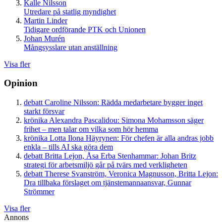
Kalle Nilsson
Utredare på statlig myndighet
Martin Linder
Tidigare ordförande PTK och Unionen
Johan Murén
Mångsysslare utan anställning
Visa fler
Opinion
debatt
Caroline Nilsson:
Rädda medarbetare bygger inget
starkt försvar
krönika
Alexandra Pascalidou:
Simona Mohamsson säger
frihet – men talar om vilka som hör hemma
krönika
Lotta Ilona Häyrynen:
För chefen är alla andras jobb
enkla – tills AI ska göra dem
debatt
Britta Lejon, Åsa Erba Stenhammar:
Johan Britz
strategi för arbetsmiljö går på tvärs med verkligheten
debatt
Therese Svanström, Veronica Magnusson, Britta Lejon:
Dra tillbaka förslaget om tjänstemannaansvar, Gunnar
Strömmer
Visa fler
Annons