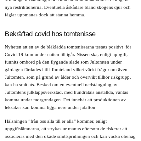
nya restriktionerna. Eventuella åskådare bland skogens djur och
fåglar uppmanas dock att stanna hemma.
Bekräftad covid hos tomtenisse
Nyheten att en av de blåklädda tomtenissarna testats positivt för
Covid-19 kom under natten till igår. Nissen ska, enligt uppgift,
funnits ombord på den flygande släde som Jultomten under
gårdagen färdades i till Tomteland vilket väckt frågor om även
Jultomten, som på grund av ålder och övervikt tillhör riskgrupp,
kan ha smittats. Besked om en eventuell nedstängning av
Jultomtens julklappsverkstad, med hundratals anställda, väntas
komma under morgondagen. Det innebär att produktionen av
leksaker kan komma ligga nere under julafton.
Hälsningen ”från oss alla till er alla” kommer, enligt
uppgiftslämnarna, att strykas ur manus eftersom de riskerar att
associeras med den ökade smittspridningen och kan väcka obehag