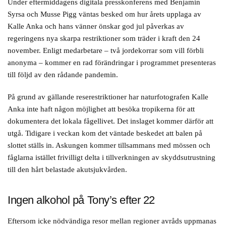
Under eftermiddagens digitala presskonferens med Benjamin
Syrsa och Musse Pigg väntas besked om hur årets upplaga av
Kalle Anka och hans vänner önskar god jul påverkas av
regeringens nya skarpa restriktioner som träder i kraft den 24
november. Enligt medarbetare – två jordekorrar som vill förbli
anonyma – kommer en rad förändringar i programmet presenteras
till följd av den rådande pandemin.
På grund av gällande reserestriktioner har naturfotografen Kalle
Anka inte haft någon möjlighet att besöka tropikerna för att
dokumentera det lokala fågellivet. Det inslaget kommer därför att
utgå. Tidigare i veckan kom det väntade beskedet att balen på
slottet ställs in. Askungen kommer tillsammans med mössen och
fåglarna istället frivilligt delta i tillverkningen av skyddsutrustning
till den hårt belastade akutsjukvården.
Ingen alkohol på Tony’s efter 22
Eftersom icke nödvändiga resor mellan regioner avråds uppmanas