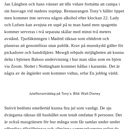
Jan Långben och hans vänner att tills vidare fortsätta att campa i
sin husvagn vid stadens soptipp. Restaurangen Tony’s håller öppet
men kommer inte servera någon alkohol efter klockan 22. Lady
och Lufsen kan avnjuta en supé på tu man hand men spagettin
kommer serveras i två separata skålar med minst två meters
avstånd. Tjurfäktningen i Madrid räknas som elitidrott och
planeras att genomföras utan publik. Krav på munskydd gäller för
pickadorer och bandriljärer. Mowgli erbjuds möjligheten att kunna
delta i björnen Baloos undervisning i hur man slåss som en björn
via Zoom. Slottet i Nottingham kommer hållas i karantän. Det är
några av de åtgärder som kommer vidtas, erfar En jobbig värld.
Julaftonsmiddag på Tony´s. Bild: Walt Disney
Snövit bedöms emellertid kunna fira jul som vanligt. De sju
dvärgarna räknas till hushållet som totalt omfattar 8 personer. Det
är också maxgränsen för hur många som får samlas under under
offentliga tillställningar och allmänna sammankomster enligt de