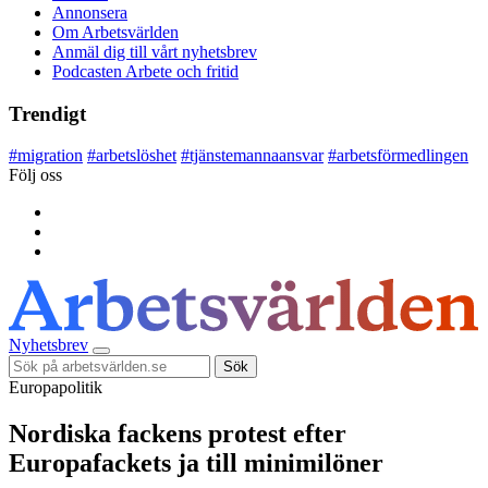
Annonsera
Om Arbetsvärlden
Anmäl dig till vårt nyhetsbrev
Podcasten Arbete och fritid
Trendigt
#
migration
#
arbetslöshet
#
tjänstemannaansvar
#
arbetsförmedlingen
Följ oss
Nyhetsbrev
Sök
Europapolitik
Nordiska fackens protest efter
Europafackets ja till minimilöner