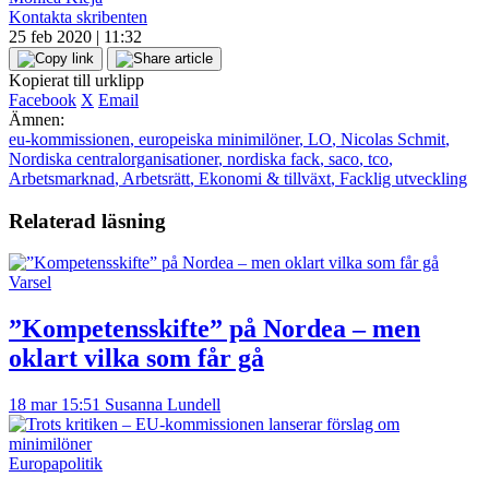
Kontakta skribenten
25 feb 2020 | 11:32
Kopierat till urklipp
Facebook
X
Email
Ämnen:
eu-kommissionen
,
europeiska minimilöner
,
LO
,
Nicolas Schmit
,
Nordiska centralorganisationer
,
nordiska fack
,
saco
,
tco
,
Arbetsmarknad
,
Arbetsrätt
,
Ekonomi & tillväxt
,
Facklig utveckling
Relaterad läsning
Varsel
”Kompetensskifte” på Nordea – men
oklart vilka som får gå
18 mar 15:51
Susanna Lundell
Europapolitik