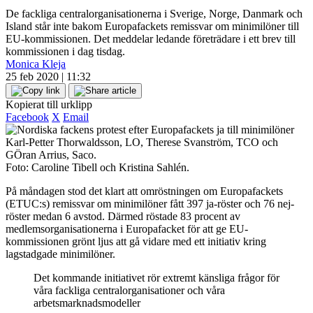
De fackliga centralorganisationerna i Sverige, Norge, Danmark och
Island står inte bakom Europafackets remissvar om minimilöner till
EU-kommissionen. Det meddelar ledande företrädare i ett brev till
kommissionen i dag tisdag.
Monica Kleja
25 feb 2020 | 11:32
Kopierat till urklipp
Facebook
X
Email
Karl-Petter Thorwaldsson, LO, Therese Svanström, TCO och
GÖran Arrius, Saco.
Foto: Caroline Tibell och Kristina Sahlén.
På måndagen stod det klart att omröstningen om Europafackets
(ETUC:s) remissvar om minimilöner fått 397 ja-röster och 76 nej-
röster medan 6 avstod. Därmed röstade 83 procent av
medlemsorganisationerna i Europafacket för att ge EU-
kommissionen grönt ljus att gå vidare med ett initiativ kring
lagstadgade minimilöner.
Det kommande initiativet rör extremt känsliga frågor för
våra fackliga centralorganisationer och våra
arbetsmarknadsmodeller