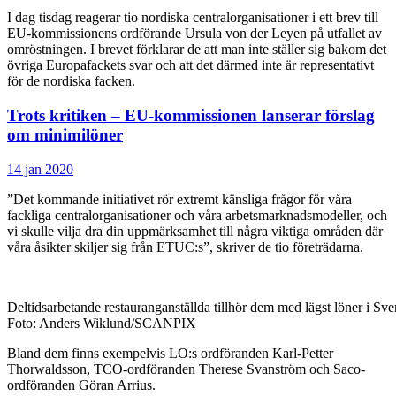
I dag tisdag reagerar tio nordiska centralorganisationer i ett brev till
EU-kommissionens ordförande Ursula von der Leyen på utfallet av
omröstningen. I brevet förklarar de att man inte ställer sig bakom det
övriga Europafackets svar och att det därmed inte är representativt
för de nordiska facken.
Trots kritiken – EU-kommissionen lanserar förslag
om minimilöner
14 jan 2020
”Det kommande initiativet rör extremt känsliga frågor för våra
fackliga centralorganisationer och våra arbetsmarknadsmodeller, och
vi skulle vilja dra din uppmärksamhet till några viktiga områden där
våra åsikter skiljer sig från ETUC:s”, skriver de tio företrädarna.
Deltidsarbetande restauranganställda tillhör dem med lägst löner i Sve
Foto: Anders Wiklund/SCANPIX
Bland dem finns exempelvis LO:s ordföranden Karl-Petter
Thorwaldsson, TCO-ordföranden Therese Svanström och Saco-
ordföranden Göran Arrius.