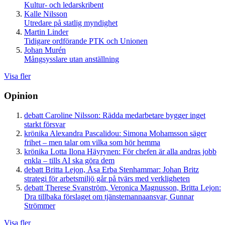
Kultur- och ledarskribent
Kalle Nilsson
Utredare på statlig myndighet
Martin Linder
Tidigare ordförande PTK och Unionen
Johan Murén
Mångsysslare utan anställning
Visa fler
Opinion
debatt
Caroline Nilsson:
Rädda medarbetare bygger inget
starkt försvar
krönika
Alexandra Pascalidou:
Simona Mohamsson säger
frihet – men talar om vilka som hör hemma
krönika
Lotta Ilona Häyrynen:
För chefen är alla andras jobb
enkla – tills AI ska göra dem
debatt
Britta Lejon, Åsa Erba Stenhammar:
Johan Britz
strategi för arbetsmiljö går på tvärs med verkligheten
debatt
Therese Svanström, Veronica Magnusson, Britta Lejon:
Dra tillbaka förslaget om tjänstemannaansvar, Gunnar
Strömmer
Visa fler