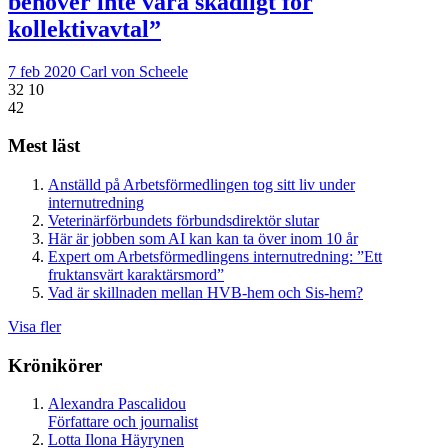
behöver inte vara skadligt för
kollektivavtal”
7 feb 2020
Carl von Scheele
32
10
42
Mest läst
Anställd på Arbetsförmedlingen tog sitt liv under
internutredning
Veterinärförbundets förbundsdirektör slutar
Här är jobben som AI kan kan ta över inom 10 år
Expert om Arbetsförmedlingens internutredning: ”Ett
fruktansvärt karaktärsmord”
Vad är skillnaden mellan HVB-hem och Sis-hem?
Visa fler
Krönikörer
Alexandra Pascalidou
Författare och journalist
Lotta Ilona Häyrynen