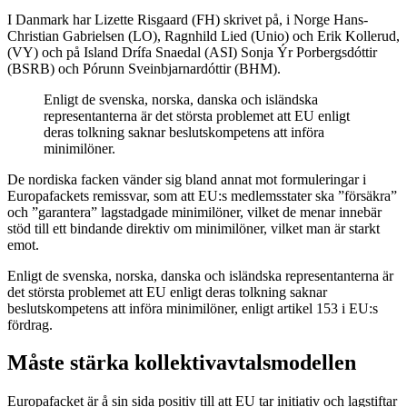
I Danmark har Lizette Risgaard (FH) skrivet på, i Norge Hans-
Christian Gabrielsen (LO), Ragnhild Lied (Unio) och Erik Kollerud,
(VY) och på Island Drífa Snaedal (ASI) Sonja Ýr Porbergsdóttir
(BSRB) och Pórunn Sveinbjarnardóttir (BHM).
Enligt de svenska, norska, danska och isländska
representanterna är det största problemet att EU enligt
deras tolkning saknar beslutskompetens att införa
minimilöner.
De nordiska facken vänder sig bland annat mot formuleringar i
Europafackets remissvar, som att EU:s medlemsstater ska ”försäkra”
och ”garantera” lagstadgade minimilöner, vilket de menar innebär
stöd till ett bindande direktiv om minimilöner, vilket man är starkt
emot.
Enligt de svenska, norska, danska och isländska representanterna är
det största problemet att EU enligt deras tolkning saknar
beslutskompetens att införa minimilöner, enligt artikel 153 i EU:s
fördrag.
Måste stärka kollektivavtalsmodellen
Europafacket är å sin sida positiv till att EU tar initiativ och lagstiftar