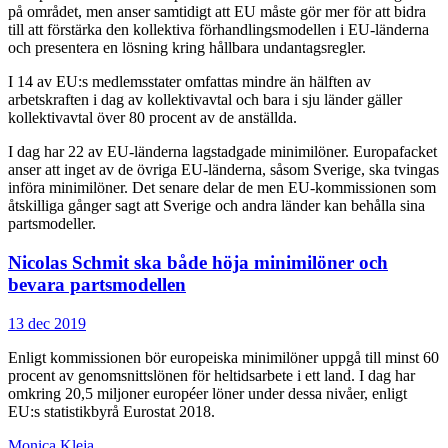
på området, men anser samtidigt att EU måste gör mer för att bidra
till att förstärka den kollektiva förhandlingsmodellen i EU-länderna
och presentera en lösning kring hållbara undantagsregler.
I 14 av EU:s medlemsstater omfattas mindre än hälften av
arbetskraften i dag av kollektivavtal och bara i sju länder gäller
kollektivavtal över 80 procent av de anställda.
I dag har 22 av EU-länderna lagstadgade minimilöner. Europafacket
anser att inget av de övriga EU-länderna, såsom Sverige, ska tvingas
införa minimilöner. Det senare delar de men EU-kommissionen som
åtskilliga gånger sagt att Sverige och andra länder kan behålla sina
partsmodeller.
Nicolas Schmit ska både höja minimilöner och
bevara partsmodellen
13 dec 2019
Enligt kommissionen bör europeiska minimilöner uppgå till minst 60
procent av genomsnittslönen för heltidsarbete i ett land. I dag har
omkring 20,5 miljoner européer löner under dessa nivåer, enligt
EU:s statistikbyrå Eurostat 2018.
Monica Kleja