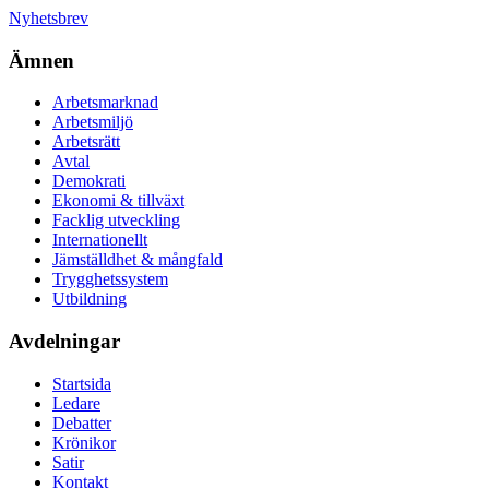
Nyhetsbrev
Ämnen
Arbetsmarknad
Arbetsmiljö
Arbetsrätt
Avtal
Demokrati
Ekonomi & tillväxt
Facklig utveckling
Internationellt
Jämställdhet & mångfald
Trygghetssystem
Utbildning
Avdelningar
Startsida
Ledare
Debatter
Krönikor
Satir
Kontakt