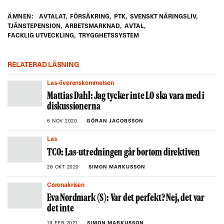
ÄMNEN:
AVTALAT
,
FÖRSÄKRING
,
PTK
,
SVENSKT NÄRINGSLIV
,
TJÄNSTEPENSION
,
ARBETSMARKNAD
,
AVTAL
,
FACKLIG UTVECKLING
,
TRYGGHETSSYSTEM
RELATERAD LÄSNING
Las-överenskommelsen
Mattias Dahl: Jag tycker inte LO ska vara med i
diskussionerna
6 NOV 2020
GÖRAN JACOBSSON
Las
TCO: Las-utredningen går bortom direktiven
26 OKT 2020
SIMON MARKUSSON
Coronakrisen
Eva Nordmark (S): Var det perfekt? Nej, det var
det inte
19 FEB 2021
SIMON MARKUSSON