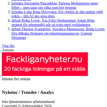
krönika
Alexandra Pascalidou:
Simona Mohamsson säger
frihet – men talar om vilka som hör hemma
krönika
Lotta Ilona Häyrynen:
För chefen är alla andras jobb
enkla – tills AI ska göra dem
debatt
Britta Lejon, Åsa Erba Stenhammar:
Johan Britz
strategi för arbetsmiljö går på tvärs med verkligheten
debatt
Therese Svanström, Veronica Magnusson, Britta Lejon:
Dra tillbaka förslaget om tjänstemannaansvar, Gunnar
Strömmer
Visa fler
Annons
Hämtar fler artiklar
Nyheter / Trender / Analys
från tjänstemännens arbetsmarknad
Copyright
©
Arbetsvärlden 2026