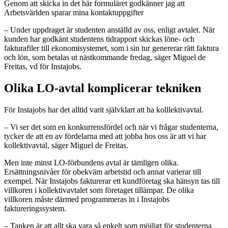
Genom att skicka in det här formuläret godkänner jag att
Arbetsvärlden sparar mina kontaktuppgifter
– Under uppdraget är studenten anställd av oss, enligt avtalet. När
kunden har godkänt studentens tidrapport skickas löne- och
fakturafiler till ekonomisystemet, som i sin tur genererar rätt faktura
och lön, som betalas ut nästkommande fredag, säger Miguel de
Freitas, vd för Instajobs.
Olika LO-avtal komplicerar tekniken
För Instajobs har det alltid varit självklart att ha kolllektivavtal.
– Vi ser det som en konkurrensfördel och när vi frågar studenterna,
tycker de att en av fördelarna med att jobba hos oss är att vi har
kollektivavtal, säger Miguel de Freitas.
Men inte minst LO-förbundens avtal är tämligen olika.
Ersättningsnivåer för obekväm arbetstid och annat varierar till
exempel. När Instajobs fakturerar ett kundföretag ska hänsyn tas till
villkoren i kollektivavtalet som företaget tillämpar. De olika
villkoren måste därmed programmeras in i Instajobs
faktureringssystem.
– Tanken är att allt ska vara så enkelt som möjligt för studenterna