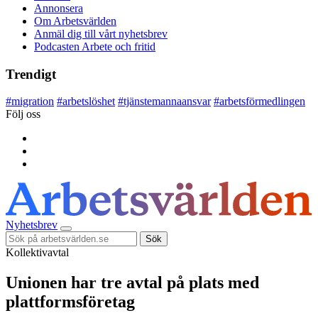
Annonsera
Om Arbetsvärlden
Anmäl dig till vårt nyhetsbrev
Podcasten Arbete och fritid
Trendigt
#
migration
#
arbetslöshet
#
tjänstemannaansvar
#
arbetsförmedlingen
Följ oss
Nyhetsbrev
Sök
Kollektivavtal
Unionen har tre avtal på plats med
plattformsföretag