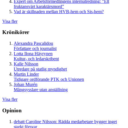
Expert om Arbetsförmedlingens internutredning: ”Ett
fruktansvärt karaktärsmord”
Vad är skillnaden mellan HVB-hem och Sis-hem?
Visa fler
Krönikörer
Alexandra Pascalidou
Författare och journalist
Lotta Ilona Häyrynen
Kultur- och ledarskribent
Kalle Nilsson
Utredare på statlig myndighet
Martin Linder
Tidigare ordförande PTK och Unionen
Johan Murén
Mångsysslare utan anställning
Visa fler
Opinion
debatt
Caroline Nilsson:
Rädda medarbetare bygger inget
starkt försvar