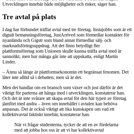
Utvecklingen innebär både möjligheter och risker, säger han.
Tre avtal på plats
I dag har förbundet träffat avtal med tre företag. Instajobbs som är ett
digtalt bemanningsföretag, JustArrived som förmedlar kontakter för
nyanlända och Gigstr som bland annat förmedlar sälj- och
marknadsföringsuppdrag. Att det finns betydligt fler
plattformsföretag som Unionen skulle kunna träffa avtal med är
sannolikt, men hur många går inte att uppskatta, enligt Martin
Linder.
– Ännu så länge är plattformsekonomin ett begränsat fenomen. Det
låter inte alltid så i debatten, men så är det.
Men det handlar om en bransch som växer och just därför är det
viktigt för parterna att hänga med i utvecklingen, konstaterar han.
Och det är inte svårare att skapa avtal för den här typen av företag
jämfört med andra – även om innehållet i avtalen kan behöva
anpassas. Det är också viktigt att öka kunskapen om vad ett
kollektivavtal faktiskt innebär, konstaterar han.
När vi frågar studenterna, tycker de att en av fördelarna
med att jobba hos oss är att vi har kollektivavtal