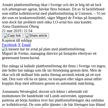
Antalet plattformsföretag ökar i Sverige och det är hög tid att fack
och arbetsgivare agerar, hävdar flera forskare. Ett av få fackförbund
som träffat kollektivavtal med plattformsföretag är Unionen. – Vi ser
det som en konkurrensfördel, säger Miguel de Freitas på Instajobs,
som dock har problem med olika LO-avtal hos sina kunder.
Anna Danielsson Öberg
21 mar 2019 | 11:54
Kopierat till urklipp
Facebook
X
Email
Miguel de Freitas, managing director på Instajobs efterlyser ett
gemensamt branschavtal.
Hur många så kallade plattformsföretag det finns i Sverige vet ingen,
inte heller hur många som får sin försörjning genom dem. Men de
ökar och till skillnad från andra företag används teknik på ett nytt
sätt. Den som vill ha en tjänst, en transport eller något annat utfört
kopplas ihop med utföraren genom en automatisk matchning.
Annamaria Westregård, docent och lektor i arbetsrätt vid
institutionen för handelsrätt vid Lunds universitet, uppmanar
parterna att börja fundera över hur plattformsföretagen ska omfattas
av kollektivavtal. De som utför tjänster i de här företagen kan ibland