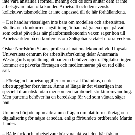
inte vara anställda i formell mening och de som anlitar dem är inte
arbetsgivare utan ofta kunder. Arbetsrätt och den svenska
kollektivavtalsmodellen är inte anpassad till de här förhållandena.
– Det handlar visserligen inte bara om modellen och arbetsrätten.
Skatte- och konkurrenslagstiftning är bara några exempel på vad
som också påverkas när plattformsekonomin växer, säger hon till
Arbetsvärlden på en konferens om Saltsjöbadsavtalet i förra veckan.
Oskar Nordström Skans, professor i nationalekonomi vid Uppsala
Universitets centrum för arbetslivsforskning delar Annamaria
Westregårds uppfattning att parterna behöver agera. Digitaliseringen
kommer att påverka företagen och medlemmarna på en rad olika
sätt.
– Företag och arbetsuppgifter kommer att förändras, en del
arbetsuppgifter försvinner. Ännu så länge är det visserligen inte
speciellt dramatiskt utan mer som en traditionell strukturomvandling.
Men parterna behöver ha en beredskap för vad som väntar, säger
han.
Unionen började uppmärksamma frågan om plattformsföretag och
digitalisering för några år sedan, enligt förbundets ordförande Martin
Linder.
– Både fack och arbetsgivare bör vara aktiva i den här frågan.