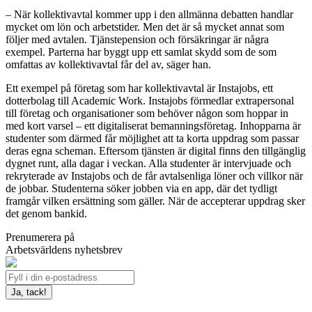
– När kollektivavtal kommer upp i den allmänna debatten handlar
mycket om lön och arbetstider. Men det är så mycket annat som
följer med avtalen. Tjänstepension och försäkringar är några
exempel. Parterna har byggt upp ett samlat skydd som de som
omfattas av kollektivavtal får del av, säger han.
Ett exempel på företag som har kollektivavtal är Instajobs, ett
dotterbolag till Academic Work. Instajobs förmedlar extrapersonal
till företag och organisationer som behöver någon som hoppar in
med kort varsel – ett digitaliserat bemanningsföretag. Inhopparna är
studenter som därmed får möjlighet att ta korta uppdrag som passar
deras egna scheman. Eftersom tjänsten är digital finns den tillgänglig
dygnet runt, alla dagar i veckan. Alla studenter är intervjuade och
rekryterade av Instajobs och de får avtalsenliga löner och villkor när
de jobbar. Studenterna söker jobben via en app, där det tydligt
framgår vilken ersättning som gäller. När de accepterar uppdrag sker
det genom bankid.
Prenumerera på
Arbetsvärldens nyhetsbrev