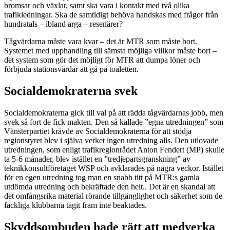
bromsar och växlar, samt ska vara i kontakt med två olika
trafikledningar. Ska de samtidigt behöva handskas med frågor från
hundratals – ibland arga – resenärer?
Tågvärdarna måste vara kvar – det är MTR som måste bort.
Systemet med upphandling till sämsta möjliga villkor måste bort –
det system som gör det möjligt för MTR att dumpa löner och
förbjuda stationsvärdar att gå på toaletten.
Socialdemokraterna svek
Socialdemokraterna gick till val på att rädda tågvärdarnas jobb, men
svek så fort de fick makten. Den så kallade ”egna utredningen” som
Vänsterpartiet krävde av Socialdemokraterna för att stödja
regionstyret blev i själva verket ingen utredning alls. Den utlovade
utredningen, som enligt trafikregionrådet Anton Fendert (MP) skulle
ta 5-6 månader, blev istället en ”tredjepartsgranskning” av
teknikkonsultföretaget WSP och avklarades på några veckor. Istället
för en egen utredning tog man en snabb titt på MTR:s gamla
utdömda utredning och bekräftade den helt.. Det är en skandal att
det omfångsrika material rörande tillgänglighet och säkerhet som de
fackliga klubbarna tagit fram inte beaktades.
Skyddsombuden hade rätt att medverka