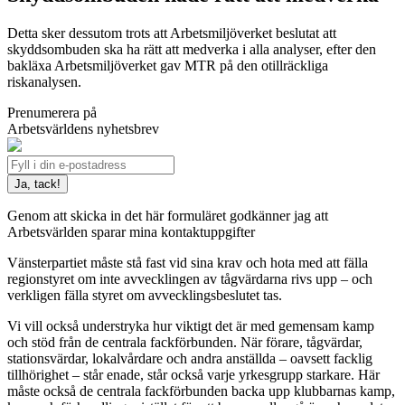
Detta sker dessutom trots att Arbetsmiljöverket beslutat att
skyddsombuden ska ha rätt att medverka i alla analyser, efter den
bakläxa Arbetsmiljöverket gav MTR på den otillräckliga
riskanalysen.
Prenumerera på
Arbetsvärldens nyhetsbrev
Genom att skicka in det här formuläret godkänner jag att
Arbetsvärlden sparar mina kontaktuppgifter
Vänsterpartiet måste stå fast vid sina krav och hota med att fälla
regionstyret om inte avvecklingen av tågvärdarna rivs upp – och
verkligen fälla styret om avvecklingsbeslutet tas.
Vi vill också understryka hur viktigt det är med gemensam kamp
och stöd från de centrala fackförbunden. När förare, tågvärdar,
stationsvärdar, lokalvårdare och andra anställda – oavsett facklig
tillhörighet – står enade, står också varje yrkesgrupp starkare. Här
måste också de centrala fackförbunden backa upp klubbarnas kamp,