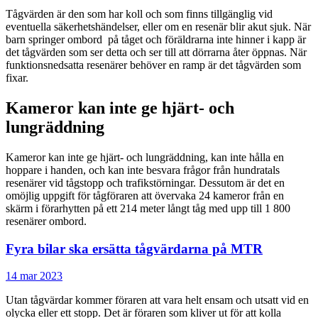
Tågvärden är den som har koll och som finns tillgänglig vid
eventuella säkerhetshändelser, eller om en resenär blir akut sjuk. När
barn springer ombord på tåget och föräldrarna inte hinner i kapp är
det tågvärden som ser detta och ser till att dörrarna åter öppnas. När
funktionsnedsatta resenärer behöver en ramp är det tågvärden som
fixar.
Kameror kan inte ge hjärt- och
lungräddning
Kameror kan inte ge hjärt- och lungräddning, kan inte hålla en
hoppare i handen, och kan inte besvara frågor från hundratals
resenärer vid tågstopp och trafikstörningar. Dessutom är det en
omöjlig uppgift för tågföraren att övervaka 24 kameror från en
skärm i förarhytten på ett 214 meter långt tåg med upp till 1 800
resenärer ombord.
Fyra bilar ska ersätta tågvärdarna på MTR
14 mar 2023
Utan tågvärdar kommer föraren att vara helt ensam och utsatt vid en
olycka eller ett stopp. Det är föraren som kliver ut för att kolla