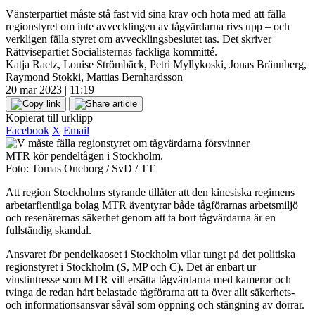
Vänsterpartiet måste stå fast vid sina krav och hota med att fälla
regionstyret om inte avvecklingen av tågvärdarna rivs upp – och
verkligen fälla styret om avvecklingsbeslutet tas. Det skriver
Rättvisepartiet Socialisternas fackliga kommitté.
Katja Raetz, Louise Strömbäck, Petri Myllykoski, Jonas Brännberg,
Raymond Stokki, Mattias Bernhardsson
20 mar 2023 | 11:19
Kopierat till urklipp
Facebook
X
Email
MTR kör pendeltågen i Stockholm.
Foto: Tomas Oneborg / SvD / TT
Att region Stockholms styrande tillåter att den kinesiska regimens
arbetarfientliga bolag MTR äventyrar både tågförarnas arbetsmiljö
och resenärernas säkerhet genom att ta bort tågvärdarna är en
fullständig skandal.
Ansvaret för pendelkaoset i Stockholm vilar tungt på det politiska
regionstyret i Stockholm (S, MP och C). Det är enbart ur
vinstintresse som MTR vill ersätta tågvärdarna med kameror och
tvinga de redan hårt belastade tågförarna att ta över allt säkerhets-
och informationsansvar såväl som öppning och stängning av dörrar.