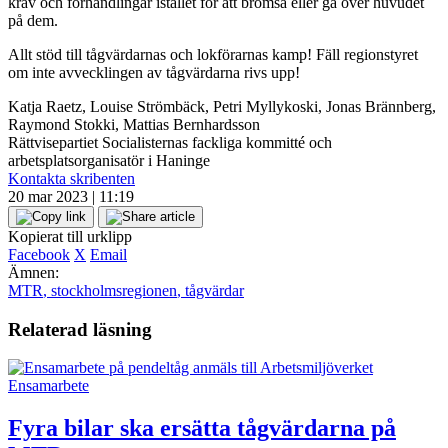
krav och förhandlingar istället för att bromsa eller gå över huvudet
på dem.
Allt stöd till tågvärdarnas och lokförarnas kamp! Fäll regionstyret
om inte avvecklingen av tågvärdarna rivs upp!
Katja Raetz, Louise Strömbäck, Petri Myllykoski, Jonas Brännberg,
Raymond Stokki, Mattias Bernhardsson
Rättvisepartiet Socialisternas fackliga kommitté och
arbetsplatsorganisatör i Haninge
Kontakta skribenten
20 mar 2023 | 11:19
Kopierat till urklipp
Facebook
X
Email
Ämnen:
MTR
,
stockholmsregionen
,
tågvärdar
Relaterad läsning
Ensamarbete
Fyra bilar ska ersätta tågvärdarna på