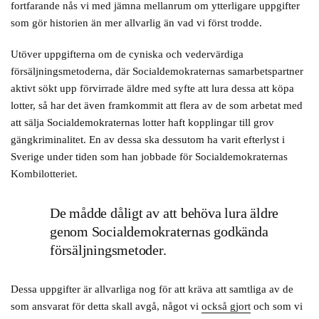
fortfarande nås vi med jämna mellanrum om ytterligare uppgifter
som gör historien än mer allvarlig än vad vi först trodde.
Utöver uppgifterna om de cyniska och vedervärdiga
försäljningsmetoderna, där Socialdemokraternas samarbetspartner
aktivt sökt upp förvirrade äldre med syfte att lura dessa att köpa
lotter, så har det även framkommit att flera av de som arbetat med
att sälja Socialdemokraternas lotter haft kopplingar till grov
gängkriminalitet. En av dessa ska dessutom ha varit efterlyst i
Sverige under tiden som han jobbade för Socialdemokraternas
Kombilotteriet.
De mådde dåligt av att behöva lura äldre
genom Socialdemokraternas godkända
försäljningsmetoder.
Dessa uppgifter är allvarliga nog för att kräva att samtliga av de
som ansvarat för detta skall avgå, något vi
också gjort
och som vi