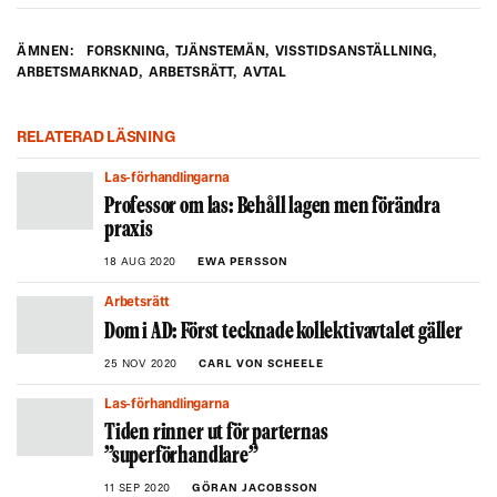
ÄMNEN:
FORSKNING
,
TJÄNSTEMÄN
,
VISSTIDSANSTÄLLNING
,
ARBETSMARKNAD
,
ARBETSRÄTT
,
AVTAL
RELATERAD LÄSNING
Las-förhandlingarna
Professor om las: Behåll lagen men förändra
praxis
18 AUG 2020
EWA PERSSON
Arbetsrätt
Dom i AD: Först tecknade kollektivavtalet gäller
25 NOV 2020
CARL VON SCHEELE
Las-förhandlingarna
Tiden rinner ut för parternas
”superförhandlare”
11 SEP 2020
GÖRAN JACOBSSON