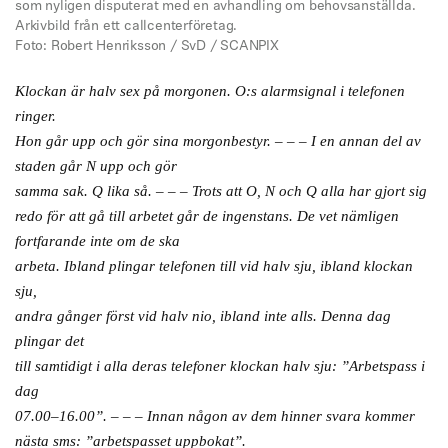
som nyligen disputerat med en avhandling om behovsanställda.
Arkivbild från ett callcenterföretag.
Foto: Robert Henriksson / SvD / SCANPIX
Klockan är halv sex på morgonen. O:s alarmsignal i telefonen
ringer.
Hon går upp och gör sina morgonbestyr. – – – I en annan del av
staden går N upp och gör
samma sak. Q lika så. – – – Trots att O, N och Q alla har gjort sig
redo för att gå till arbetet går de ingenstans. De vet nämligen
fortfarande inte om de ska
arbeta. Ibland plingar telefonen till vid halv sju, ibland klockan
sju,
andra gånger först vid halv nio, ibland inte alls. Denna dag
plingar det
till samtidigt i alla deras telefoner klockan halv sju: ”Arbetspass i
dag
07.00–16.00”. – – – Innan någon av dem hinner svara kommer
nästa sms: ”arbetspasset uppbokat”.