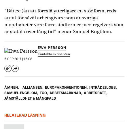
”Bättre (än att föreslå ytterligare en stödform, reds
anm) för såväl arbetsgivare som ansvariga
myndigheter vore färre stödformer med regelverk som
är stabila över lång tid” menar Samuel Engblom.
EWA PERSSON
Kontakta skribenten
5 SEP 2017 | 15:08
ÄMNEN:
ALLIANSEN
,
EUROPAKONVENTIONEN
,
INTRÄDESJOBB
,
SAMUEL ENGBLOM
,
TCO
,
ARBETSMARKNAD
,
ARBETSRÄTT
,
JÄMSTÄLLDHET & MÅNGFALD
RELATERAD LÄSNING