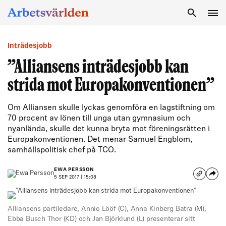
SÖK
Inträdesjobb
”Alliansens inträdesjobb kan
strida mot Europakonventionen”
Om Alliansen skulle lyckas genomföra en lagstiftning om
70 procent av lönen till unga utan gymnasium och
nyanlända, skulle det kunna bryta mot föreningsrätten i
Europakonventionen. Det menar Samuel Engblom,
samhällspolitisk chef på TCO.
EWA PERSSON
5 SEP 2017 | 15:08
Alliansens partiledare, Annie Lööf (C), Anna Kinberg Batra (M),
Ebba Busch Thor (KD) och Jan Björklund (L) presenterar sitt